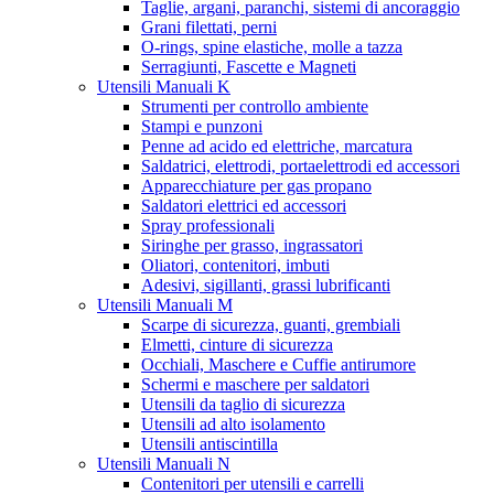
Taglie, argani, paranchi, sistemi di ancoraggio
Grani filettati, perni
O-rings, spine elastiche, molle a tazza
Serragiunti, Fascette e Magneti
Utensili Manuali K
Strumenti per controllo ambiente
Stampi e punzoni
Penne ad acido ed elettriche, marcatura
Saldatrici, elettrodi, portaelettrodi ed accessori
Apparecchiature per gas propano
Saldatori elettrici ed accessori
Spray professionali
Siringhe per grasso, ingrassatori
Oliatori, contenitori, imbuti
Adesivi, sigillanti, grassi lubrificanti
Utensili Manuali M
Scarpe di sicurezza, guanti, grembiali
Elmetti, cinture di sicurezza
Occhiali, Maschere e Cuffie antirumore
Schermi e maschere per saldatori
Utensili da taglio di sicurezza
Utensili ad alto isolamento
Utensili antiscintilla
Utensili Manuali N
Contenitori per utensili e carrelli