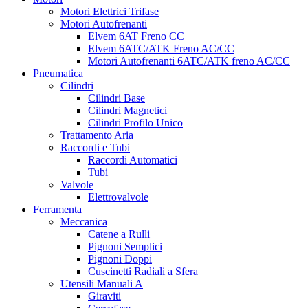
Motori Elettrici Trifase
Motori Autofrenanti
Elvem 6AT Freno CC
Elvem 6ATC/ATK Freno AC/CC
Motori Autofrenanti 6ATC/ATK freno AC/CC
Pneumatica
Cilindri
Cilindri Base
Cilindri Magnetici
Cilindri Profilo Unico
Trattamento Aria
Raccordi e Tubi
Raccordi Automatici
Tubi
Valvole
Elettrovalvole
Ferramenta
Meccanica
Catene a Rulli
Pignoni Semplici
Pignoni Doppi
Cuscinetti Radiali a Sfera
Utensili Manuali A
Giraviti