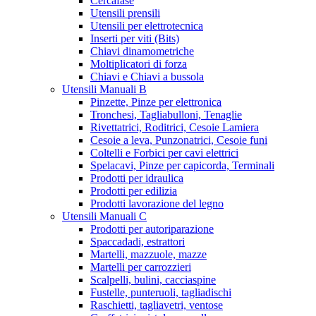
Cercafase
Utensili prensili
Utensili per elettrotecnica
Inserti per viti (Bits)
Chiavi dinamometriche
Moltiplicatori di forza
Chiavi e Chiavi a bussola
Utensili Manuali B
Pinzette, Pinze per elettronica
Tronchesi, Tagliabulloni, Tenaglie
Rivettatrici, Roditrici, Cesoie Lamiera
Cesoie a leva, Punzonatrici, Cesoie funi
Coltelli e Forbici per cavi elettrici
Spelacavi, Pinze per capicorda, Terminali
Prodotti per idraulica
Prodotti per edilizia
Prodotti lavorazione del legno
Utensili Manuali C
Prodotti per autoriparazione
Spaccadadi, estrattori
Martelli, mazzuole, mazze
Martelli per carrozzieri
Scalpelli, bulini, cacciaspine
Fustelle, punteruoli, tagliadischi
Raschietti, tagliavetri, ventose