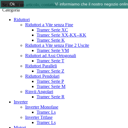
Ok
Vi informiamo che il nostro negozio onli
Se cerchi un articolo, contattaci!
Categoria
Riduttori
Riduttori a Vite senza Fine
Tramec Serie XC
Tramec Serie XX-KX--KK
Tramec Serie K
Riduttori a Vite senza Fine 2 Uscite
Tramec Serie VM
Riduttori ad Assi Ortogonali
Tramec Serie T
Riduttori Paralleli
Tramec Serie Z
Riduttori Pendolari
Tramec Serie P
Tramec Serie M
Rinvii Angolari
Tramec Serie R
Inverter
Inverter Monofase
Tramec Ls
Inverter Trifase
Tramec Ls
Motori