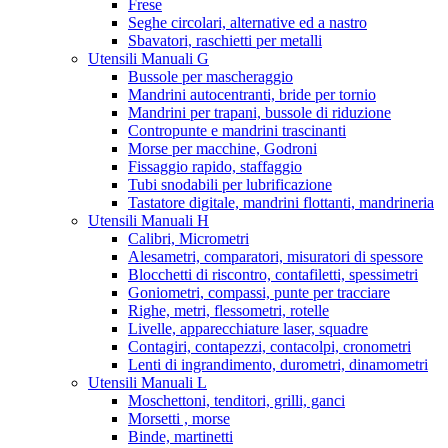
Frese
Seghe circolari, alternative ed a nastro
Sbavatori, raschietti per metalli
Utensili Manuali G
Bussole per mascheraggio
Mandrini autocentranti, bride per tornio
Mandrini per trapani, bussole di riduzione
Contropunte e mandrini trascinanti
Morse per macchine, Godroni
Fissaggio rapido, staffaggio
Tubi snodabili per lubrificazione
Tastatore digitale, mandrini flottanti, mandrineria
Utensili Manuali H
Calibri, Micrometri
Alesametri, comparatori, misuratori di spessore
Blocchetti di riscontro, contafiletti, spessimetri
Goniometri, compassi, punte per tracciare
Righe, metri, flessometri, rotelle
Livelle, apparecchiature laser, squadre
Contagiri, contapezzi, contacolpi, cronometri
Lenti di ingrandimento, durometri, dinamometri
Utensili Manuali L
Moschettoni, tenditori, grilli, ganci
Morsetti , morse
Binde, martinetti