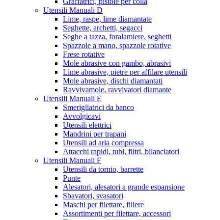
Graffatrici, pistole per colla
Utensili Manuali D
Lime, raspe, lime diamantate
Seghette, archetti, segacci
Seghe a tazza, foralamiere, seghetti
Spazzole a mano, spazzole rotative
Frese rotative
Mole abrasive con gambo, abrasivi
Lime abrasive, pietre per affilare utensili
Mole abrasive, dischi diamantati
Ravvivamole, ravvivatori diamante
Utensili Manuali E
Smerigliatrici da banco
Avvolgicavi
Utensili elettrici
Mandrini per trapani
Utensili ad aria compressa
Attacchi rapidi, tubi, filtri, bilanciatori
Utensili Manuali F
Utensili da tornio, barrette
Punte
Alesatori, alesatori a grande espansione
Sbavatori, svasatori
Maschi per filettare, filiere
Assortimenti per filettare, accessori