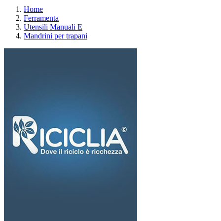
Home
Ferramenta
Utensili Manuali E
Mandrini per trapani