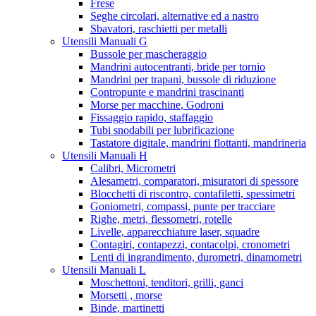
Frese
Seghe circolari, alternative ed a nastro
Sbavatori, raschietti per metalli
Utensili Manuali G
Bussole per mascheraggio
Mandrini autocentranti, bride per tornio
Mandrini per trapani, bussole di riduzione
Contropunte e mandrini trascinanti
Morse per macchine, Godroni
Fissaggio rapido, staffaggio
Tubi snodabili per lubrificazione
Tastatore digitale, mandrini flottanti, mandrineria
Utensili Manuali H
Calibri, Micrometri
Alesametri, comparatori, misuratori di spessore
Blocchetti di riscontro, contafiletti, spessimetri
Goniometri, compassi, punte per tracciare
Righe, metri, flessometri, rotelle
Livelle, apparecchiature laser, squadre
Contagiri, contapezzi, contacolpi, cronometri
Lenti di ingrandimento, durometri, dinamometri
Utensili Manuali L
Moschettoni, tenditori, grilli, ganci
Morsetti , morse
Binde, martinetti