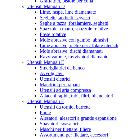
Graffatrici, pistole per colla
Utensili Manuali D
Lime, raspe, lime diamantate
Seghette, archetti, segacci
Seghe a tazza, foralamiere, seghetti
Spazzole a mano, spazzole rotative
Frese rotative
Mole abrasive con gambo, abrasivi
Lime abrasive, pietre per affilare utensili
Mole abrasive, dischi diamantati
Ravvivamole, ravvivatori diamante
Utensili Manuali E
Smerigliatrici da banco
Avvolgicavi
Utensili elettrici
Mandrini per trapani
Utensili ad aria compressa
Attacchi rapidi, tubi, filtri, bilanciatori
Utensili Manuali F
Utensili da tornio, barrette
Punte
Alesatori, alesatori a grande espansione
Sbavatori, svasatori
Maschi per filettare, filiere
Assortimenti per filettare, accessori