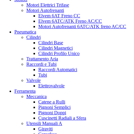
Motori Elettrici Trifase
Motori Autofrenanti
Elvem 6AT Freno CC
Elvem 6ATC/ATK Freno AC/CC
Motori Autofrenanti 6ATC/ATK freno AC/CC
Pneumatica
Cilindri
Cilindri Base
Cilindri Magnetici
Cilindri Profilo Unico
Trattamento Aria
Raccordi e Tubi
Raccordi Automatici
Tubi
Valvole
Elettrovalvole
Ferramenta
Meccanica
Catene a Rulli
Pignoni Semplici
Pignoni Doppi
Cuscinetti Radiali a Sfera
Utensili Manuali A
Giraviti