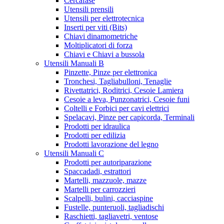
Cercafase
Utensili prensili
Utensili per elettrotecnica
Inserti per viti (Bits)
Chiavi dinamometriche
Moltiplicatori di forza
Chiavi e Chiavi a bussola
Utensili Manuali B
Pinzette, Pinze per elettronica
Tronchesi, Tagliabulloni, Tenaglie
Rivettatrici, Roditrici, Cesoie Lamiera
Cesoie a leva, Punzonatrici, Cesoie funi
Coltelli e Forbici per cavi elettrici
Spelacavi, Pinze per capicorda, Terminali
Prodotti per idraulica
Prodotti per edilizia
Prodotti lavorazione del legno
Utensili Manuali C
Prodotti per autoriparazione
Spaccadadi, estrattori
Martelli, mazzuole, mazze
Martelli per carrozzieri
Scalpelli, bulini, cacciaspine
Fustelle, punteruoli, tagliadischi
Raschietti, tagliavetri, ventose