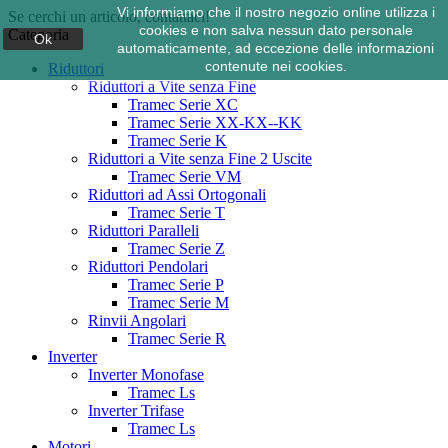
Vi informiamo che il nostro negozio online utilizza i
Se cerchi un articolo, contattaci!
cookies e non salva nessun dato personale
Categoria
Ok
automaticamente, ad eccezione delle informazioni
contenute nei cookies.
Riduttori
Riduttori a Vite senza Fine
Tramec Serie XC
Tramec Serie XX-KX--KK
Tramec Serie K
Riduttori a Vite senza Fine 2 Uscite
Tramec Serie VM
Riduttori ad Assi Ortogonali
Tramec Serie T
Riduttori Paralleli
Tramec Serie Z
Riduttori Pendolari
Tramec Serie P
Tramec Serie M
Rinvii Angolari
Tramec Serie R
Inverter
Inverter Monofase
Tramec Ls
Inverter Trifase
Tramec Ls
Motori