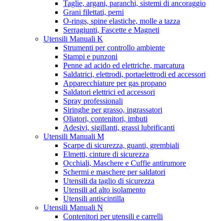
Taglie, argani, paranchi, sistemi di ancoraggio
Grani filettati, perni
O-rings, spine elastiche, molle a tazza
Serragiunti, Fascette e Magneti
Utensili Manuali K
Strumenti per controllo ambiente
Stampi e punzoni
Penne ad acido ed elettriche, marcatura
Saldatrici, elettrodi, portaelettrodi ed accessori
Apparecchiature per gas propano
Saldatori elettrici ed accessori
Spray professionali
Siringhe per grasso, ingrassatori
Oliatori, contenitori, imbuti
Adesivi, sigillanti, grassi lubrificanti
Utensili Manuali M
Scarpe di sicurezza, guanti, grembiali
Elmetti, cinture di sicurezza
Occhiali, Maschere e Cuffie antirumore
Schermi e maschere per saldatori
Utensili da taglio di sicurezza
Utensili ad alto isolamento
Utensili antiscintilla
Utensili Manuali N
Contenitori per utensili e carrelli