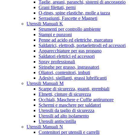
Taglie, argani, paranchi, sistemi di ancoraggio
Grani filettati, perni
O-rings, spine elastiche, molle a tazza
Serragiunti, Fascette e Magneti
Utensili Manuali K
Strumenti per controllo ambiente
Stampi e punzoni
Penne ad acido ed elettriche, marcatura
Saldatrici, elettrodi, portaelettrodi ed accessori
Apparecchiature per gas propano
Saldatori elettrici ed accessori
Spray professionali
Siringhe per grasso, ingrassatori
Oliatori, contenitori, imbuti
Adesivi, sigillanti, grassi lubrificanti
Utensili Manuali M
Scarpe di sicurezza, guanti, grembiali
Elmetti, cinture di sicurezza
Occhiali, Maschere e Cuffie antirumore
Schermi e maschere per saldatori
Utensili da taglio di sicurezza
Utensili ad alto isolamento
Utensili antiscintilla
Utensili Manuali N
Contenitori per utensili e carrelli