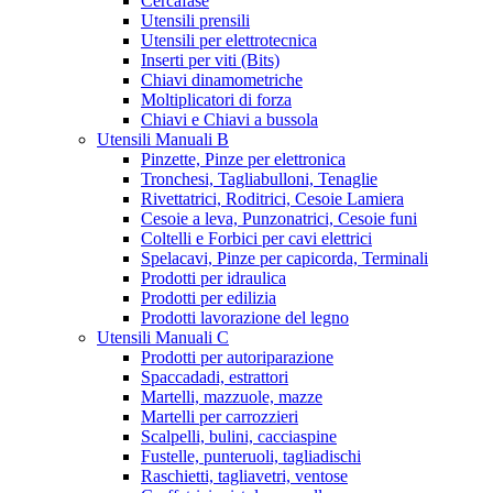
Cercafase
Utensili prensili
Utensili per elettrotecnica
Inserti per viti (Bits)
Chiavi dinamometriche
Moltiplicatori di forza
Chiavi e Chiavi a bussola
Utensili Manuali B
Pinzette, Pinze per elettronica
Tronchesi, Tagliabulloni, Tenaglie
Rivettatrici, Roditrici, Cesoie Lamiera
Cesoie a leva, Punzonatrici, Cesoie funi
Coltelli e Forbici per cavi elettrici
Spelacavi, Pinze per capicorda, Terminali
Prodotti per idraulica
Prodotti per edilizia
Prodotti lavorazione del legno
Utensili Manuali C
Prodotti per autoriparazione
Spaccadadi, estrattori
Martelli, mazzuole, mazze
Martelli per carrozzieri
Scalpelli, bulini, cacciaspine
Fustelle, punteruoli, tagliadischi
Raschietti, tagliavetri, ventose