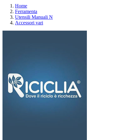
Home
Ferramenta
Utensili Manuali N
Accessori vari