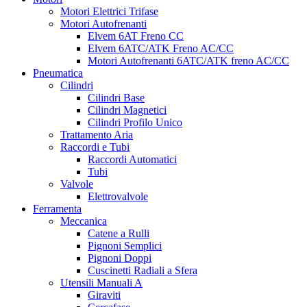
Motori Elettrici Trifase
Motori Autofrenanti
Elvem 6AT Freno CC
Elvem 6ATC/ATK Freno AC/CC
Motori Autofrenanti 6ATC/ATK freno AC/CC
Pneumatica
Cilindri
Cilindri Base
Cilindri Magnetici
Cilindri Profilo Unico
Trattamento Aria
Raccordi e Tubi
Raccordi Automatici
Tubi
Valvole
Elettrovalvole
Ferramenta
Meccanica
Catene a Rulli
Pignoni Semplici
Pignoni Doppi
Cuscinetti Radiali a Sfera
Utensili Manuali A
Giraviti