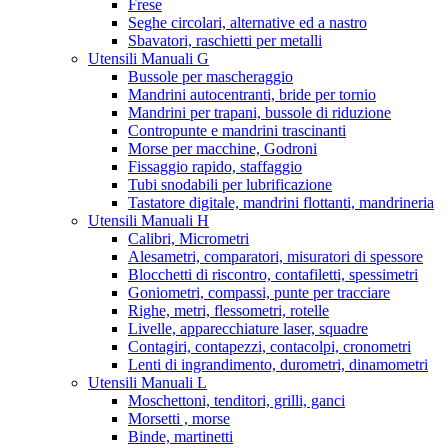
Frese
Seghe circolari, alternative ed a nastro
Sbavatori, raschietti per metalli
Utensili Manuali G
Bussole per mascheraggio
Mandrini autocentranti, bride per tornio
Mandrini per trapani, bussole di riduzione
Contropunte e mandrini trascinanti
Morse per macchine, Godroni
Fissaggio rapido, staffaggio
Tubi snodabili per lubrificazione
Tastatore digitale, mandrini flottanti, mandrineria
Utensili Manuali H
Calibri, Micrometri
Alesametri, comparatori, misuratori di spessore
Blocchetti di riscontro, contafiletti, spessimetri
Goniometri, compassi, punte per tracciare
Righe, metri, flessometri, rotelle
Livelle, apparecchiature laser, squadre
Contagiri, contapezzi, contacolpi, cronometri
Lenti di ingrandimento, durometri, dinamometri
Utensili Manuali L
Moschettoni, tenditori, grilli, ganci
Morsetti , morse
Binde, martinetti