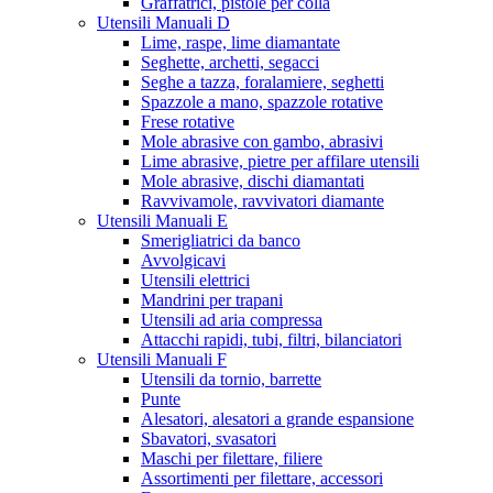
Graffatrici, pistole per colla
Utensili Manuali D
Lime, raspe, lime diamantate
Seghette, archetti, segacci
Seghe a tazza, foralamiere, seghetti
Spazzole a mano, spazzole rotative
Frese rotative
Mole abrasive con gambo, abrasivi
Lime abrasive, pietre per affilare utensili
Mole abrasive, dischi diamantati
Ravvivamole, ravvivatori diamante
Utensili Manuali E
Smerigliatrici da banco
Avvolgicavi
Utensili elettrici
Mandrini per trapani
Utensili ad aria compressa
Attacchi rapidi, tubi, filtri, bilanciatori
Utensili Manuali F
Utensili da tornio, barrette
Punte
Alesatori, alesatori a grande espansione
Sbavatori, svasatori
Maschi per filettare, filiere
Assortimenti per filettare, accessori