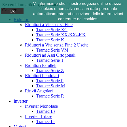
Vi informiamo che il nostro negozio online utilizza i
Se cerchi un articolo, contattaci!
cookies e non salva nessun dato personale
Categoria
Ok
automaticamente, ad eccezione delle informazioni
contenute nei cookies.
Riduttori
Riduttori a Vite senza Fine
Tramec Serie XC
Tramec Serie XX-KX--KK
Tramec Serie K
Riduttori a Vite senza Fine 2 Uscite
Tramec Serie VM
Riduttori ad Assi Ortogonali
Tramec Serie T
Riduttori Paralleli
Tramec Serie Z
Riduttori Pendolari
Tramec Serie P
Tramec Serie M
Rinvii Angolari
Tramec Serie R
Inverter
Inverter Monofase
Tramec Ls
Inverter Trifase
Tramec Ls
Motori