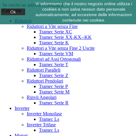
Vi informiamo che il nostro negozio online utilizza i
Se cerchi un articolo, contattaci!
cookies e non salva nessun dato personale
Categoria
Ok
automaticamente, ad eccezione delle informazioni
contenute nei cookies.
Riduttori
Riduttori a Vite senza Fine
Tramec Serie XC
Tramec Serie XX-KX--KK
Tramec Serie K
Riduttori a Vite senza Fine 2 Uscite
Tramec Serie VM
Riduttori ad Assi Ortogonali
Tramec Serie T
Riduttori Paralleli
Tramec Serie Z
Riduttori Pendolari
Tramec Serie P
Tramec Serie M
Rinvii Angolari
Tramec Serie R
Inverter
Inverter Monofase
Tramec Ls
Inverter Trifase
Tramec Ls
Motori