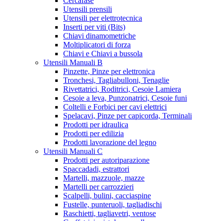
Cercafase
Utensili prensili
Utensili per elettrotecnica
Inserti per viti (Bits)
Chiavi dinamometriche
Moltiplicatori di forza
Chiavi e Chiavi a bussola
Utensili Manuali B
Pinzette, Pinze per elettronica
Tronchesi, Tagliabulloni, Tenaglie
Rivettatrici, Roditrici, Cesoie Lamiera
Cesoie a leva, Punzonatrici, Cesoie funi
Coltelli e Forbici per cavi elettrici
Spelacavi, Pinze per capicorda, Terminali
Prodotti per idraulica
Prodotti per edilizia
Prodotti lavorazione del legno
Utensili Manuali C
Prodotti per autoriparazione
Spaccadadi, estrattori
Martelli, mazzuole, mazze
Martelli per carrozzieri
Scalpelli, bulini, cacciaspine
Fustelle, punteruoli, tagliadischi
Raschietti, tagliavetri, ventose