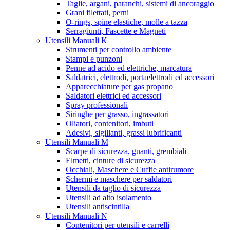
Taglie, argani, paranchi, sistemi di ancoraggio
Grani filettati, perni
O-rings, spine elastiche, molle a tazza
Serragiunti, Fascette e Magneti
Utensili Manuali K
Strumenti per controllo ambiente
Stampi e punzoni
Penne ad acido ed elettriche, marcatura
Saldatrici, elettrodi, portaelettrodi ed accessori
Apparecchiature per gas propano
Saldatori elettrici ed accessori
Spray professionali
Siringhe per grasso, ingrassatori
Oliatori, contenitori, imbuti
Adesivi, sigillanti, grassi lubrificanti
Utensili Manuali M
Scarpe di sicurezza, guanti, grembiali
Elmetti, cinture di sicurezza
Occhiali, Maschere e Cuffie antirumore
Schermi e maschere per saldatori
Utensili da taglio di sicurezza
Utensili ad alto isolamento
Utensili antiscintilla
Utensili Manuali N
Contenitori per utensili e carrelli