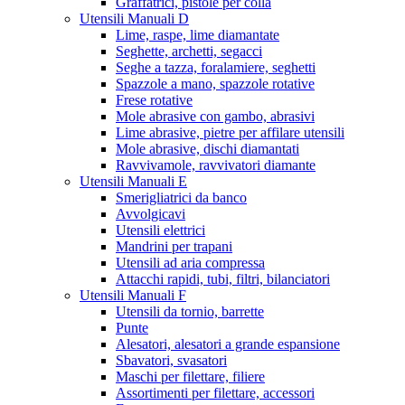
Graffatrici, pistole per colla
Utensili Manuali D
Lime, raspe, lime diamantate
Seghette, archetti, segacci
Seghe a tazza, foralamiere, seghetti
Spazzole a mano, spazzole rotative
Frese rotative
Mole abrasive con gambo, abrasivi
Lime abrasive, pietre per affilare utensili
Mole abrasive, dischi diamantati
Ravvivamole, ravvivatori diamante
Utensili Manuali E
Smerigliatrici da banco
Avvolgicavi
Utensili elettrici
Mandrini per trapani
Utensili ad aria compressa
Attacchi rapidi, tubi, filtri, bilanciatori
Utensili Manuali F
Utensili da tornio, barrette
Punte
Alesatori, alesatori a grande espansione
Sbavatori, svasatori
Maschi per filettare, filiere
Assortimenti per filettare, accessori