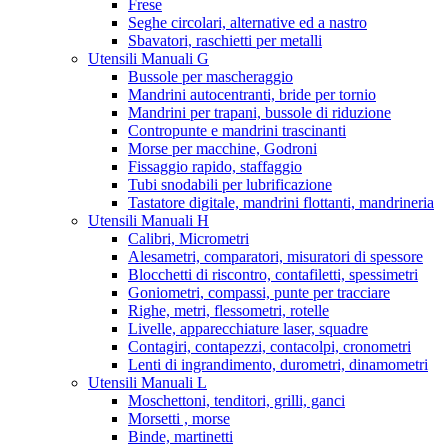
Frese
Seghe circolari, alternative ed a nastro
Sbavatori, raschietti per metalli
Utensili Manuali G
Bussole per mascheraggio
Mandrini autocentranti, bride per tornio
Mandrini per trapani, bussole di riduzione
Contropunte e mandrini trascinanti
Morse per macchine, Godroni
Fissaggio rapido, staffaggio
Tubi snodabili per lubrificazione
Tastatore digitale, mandrini flottanti, mandrineria
Utensili Manuali H
Calibri, Micrometri
Alesametri, comparatori, misuratori di spessore
Blocchetti di riscontro, contafiletti, spessimetri
Goniometri, compassi, punte per tracciare
Righe, metri, flessometri, rotelle
Livelle, apparecchiature laser, squadre
Contagiri, contapezzi, contacolpi, cronometri
Lenti di ingrandimento, durometri, dinamometri
Utensili Manuali L
Moschettoni, tenditori, grilli, ganci
Morsetti , morse
Binde, martinetti