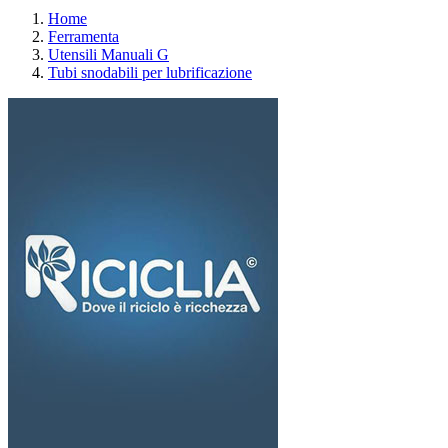
Home
Ferramenta
Utensili Manuali G
Tubi snodabili per lubrificazione