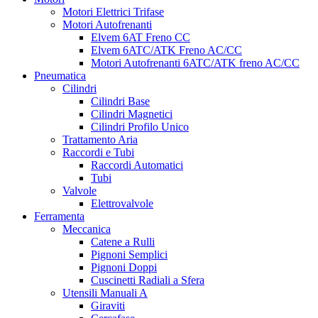
Motori Elettrici Trifase
Motori Autofrenanti
Elvem 6AT Freno CC
Elvem 6ATC/ATK Freno AC/CC
Motori Autofrenanti 6ATC/ATK freno AC/CC
Pneumatica
Cilindri
Cilindri Base
Cilindri Magnetici
Cilindri Profilo Unico
Trattamento Aria
Raccordi e Tubi
Raccordi Automatici
Tubi
Valvole
Elettrovalvole
Ferramenta
Meccanica
Catene a Rulli
Pignoni Semplici
Pignoni Doppi
Cuscinetti Radiali a Sfera
Utensili Manuali A
Giraviti