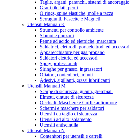
Taglie, argani, paranchi, sistemi di ancoraggio
Grani filettati, perni
O-rings, spine elastiche, molle a tazza
Serragiunti, Fascette e Magneti
Utensili Manuali K
Strumenti per controllo ambiente
Stampi e punzoni
Penne ad acido ed elettriche, marcatura
Saldatrici, elettrodi, portaelettrodi ed accessori
Apparecchiature per gas propano
Saldatori elettrici ed accessori
Spray professionali
Siringhe per grasso, ingrassatori
Oliatori, contenitori, imbuti
Adesivi, sigillanti, grassi lubrificanti
Utensili Manuali M
Scarpe di sicurezza, guanti, grembiali
Elmetti, cinture di sicurezza
Occhiali, Maschere e Cuffie antirumore
Schermi e maschere per saldatori
Utensili da taglio di sicurezza
Utensili ad alto isolamento
Utensili antiscintilla
Utensili Manuali N
Contenitori per utensili e carrelli