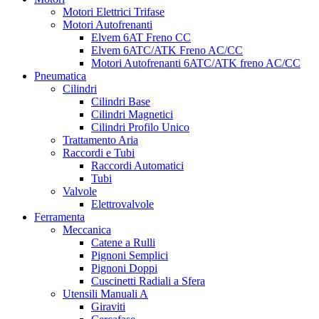
Motori Elettrici Trifase
Motori Autofrenanti
Elvem 6AT Freno CC
Elvem 6ATC/ATK Freno AC/CC
Motori Autofrenanti 6ATC/ATK freno AC/CC
Pneumatica
Cilindri
Cilindri Base
Cilindri Magnetici
Cilindri Profilo Unico
Trattamento Aria
Raccordi e Tubi
Raccordi Automatici
Tubi
Valvole
Elettrovalvole
Ferramenta
Meccanica
Catene a Rulli
Pignoni Semplici
Pignoni Doppi
Cuscinetti Radiali a Sfera
Utensili Manuali A
Giraviti