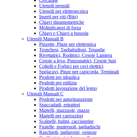
Cercafase
Utensili prensili
Utensili per elettrotecnica
Inserti per viti (Bits)
Chiavi dinamometriche
Moltiplicatori di forza
Chiavi e Chiavi a bussola
Utensili Manuali B
Pinzette, Pinze per elettronica
Tronchesi, Tagliabulloni, Tenaglie
Rivettatrici, Roditrici, Cesoie Lamiera
Cesoie a leva, Punzonatrici, Cesoie funi
Coltelli e Forbici per cavi elettrici
Spelacavi, Pinze per capicorda, Terminali
Prodotti per idraulica
Prodotti per edilizia
Prodotti lavorazione del legno
Utensili Manuali C
Prodotti per autoriparazione
Spaccadadi, estrattori
Martelli, mazzuole, mazze
Martelli per carrozzieri
Scalpelli, bulini, cacciaspine
Fustelle, punteruoli, tagliadischi
Raschietti, tagliavetri, ventose