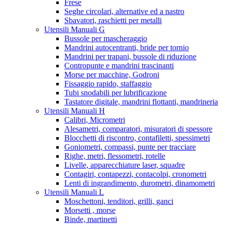
Frese
Seghe circolari, alternative ed a nastro
Sbavatori, raschietti per metalli
Utensili Manuali G
Bussole per mascheraggio
Mandrini autocentranti, bride per tornio
Mandrini per trapani, bussole di riduzione
Contropunte e mandrini trascinanti
Morse per macchine, Godroni
Fissaggio rapido, staffaggio
Tubi snodabili per lubrificazione
Tastatore digitale, mandrini flottanti, mandrineria
Utensili Manuali H
Calibri, Micrometri
Alesametri, comparatori, misuratori di spessore
Blocchetti di riscontro, contafiletti, spessimetri
Goniometri, compassi, punte per tracciare
Righe, metri, flessometri, rotelle
Livelle, apparecchiature laser, squadre
Contagiri, contapezzi, contacolpi, cronometri
Lenti di ingrandimento, durometri, dinamometri
Utensili Manuali L
Moschettoni, tenditori, grilli, ganci
Morsetti , morse
Binde, martinetti