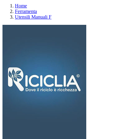
Home
Ferramenta
Utensili Manuali F