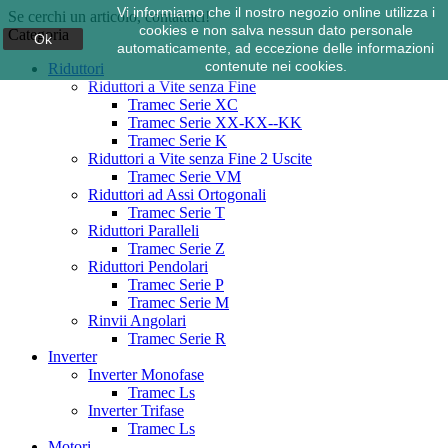
Vi informiamo che il nostro negozio online utilizza i
Se cerchi un articolo, contattaci!
cookies e non salva nessun dato personale
Categoria
Ok
automaticamente, ad eccezione delle informazioni
contenute nei cookies.
Riduttori
Riduttori a Vite senza Fine
Tramec Serie XC
Tramec Serie XX-KX--KK
Tramec Serie K
Riduttori a Vite senza Fine 2 Uscite
Tramec Serie VM
Riduttori ad Assi Ortogonali
Tramec Serie T
Riduttori Paralleli
Tramec Serie Z
Riduttori Pendolari
Tramec Serie P
Tramec Serie M
Rinvii Angolari
Tramec Serie R
Inverter
Inverter Monofase
Tramec Ls
Inverter Trifase
Tramec Ls
Motori