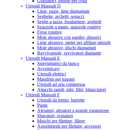
Graffatrici, pistole per colla
Utensili Manuali D
Lime, raspe, lime diamantate
Seghette, archetti, segacci
Seghe a tazza, foralamiere, seghetti
Spazzole a mano, spazzole rotative
Frese rotative
Mole abrasive con gambo, abrasivi
Lime abrasive, pietre per affilare utensili
Mole abrasive, dischi diamantati
Ravvivamole, ravvivatori diamante
Utensili Manuali E
Smerigliatrici da banco
Avvolgicavi
Utensili elettrici
Mandrini per trapani
Utensili ad aria compressa
Attacchi rapidi, tubi, filtri, bilanciatori
Utensili Manuali F
Utensili da tornio, barrette
Punte
Alesatori, alesatori a grande espansione
Sbavatori, svasatori
Maschi per filettare, filiere
Assortimenti per filettare, accessori