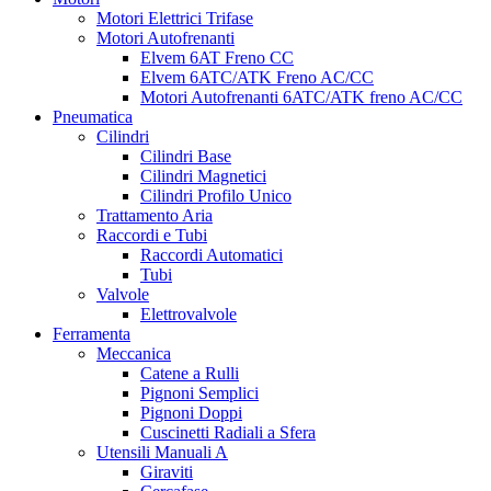
Motori Elettrici Trifase
Motori Autofrenanti
Elvem 6AT Freno CC
Elvem 6ATC/ATK Freno AC/CC
Motori Autofrenanti 6ATC/ATK freno AC/CC
Pneumatica
Cilindri
Cilindri Base
Cilindri Magnetici
Cilindri Profilo Unico
Trattamento Aria
Raccordi e Tubi
Raccordi Automatici
Tubi
Valvole
Elettrovalvole
Ferramenta
Meccanica
Catene a Rulli
Pignoni Semplici
Pignoni Doppi
Cuscinetti Radiali a Sfera
Utensili Manuali A
Giraviti