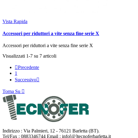
Vista Rapida
Accessori per riduttori a vite senza fine serie X
Accessori per riduttori a vite senza fine serie X
Visualizzati 1-7 su 7 articoli

Precedente
1
Successivo

Torna Su

Indirizzo : Via Palmieri, 12 - 76121 Barletta (BT).
Tel/Fax : 0883346744 Email : info[@]tecnoferbarletta.it