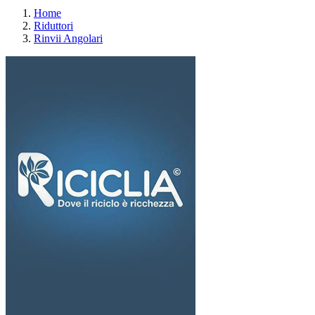
Home
Riduttori
Rinvii Angolari