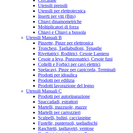
Cercafase
Utensili prensili
Utensili per elettrotecnica
Inserti per viti (Bits)
Chiavi dinamometriche
Moltiplicatori di forza
Chiavi e Chiavi a bussola
Utensili Manuali B
Pinzette, Pinze per elettronica
Tronchesi, Tagliabulloni, Tenaglie
Rivettatrici, Roditrici, Cesoie Lamiera
Cesoie a leva, Punzonatrici, Cesoie funi
Coltelli e Forbici per cavi elettrici
Spelacavi, Pinze per capicorda, Terminali
Prodotti per idraulica
Prodotti per edilizia
Prodotti lavorazione del legno
Utensili Manuali C
Prodotti per autoriparazione
Spaccadadi, estrattori
Martelli, mazzuole, mazze
Martelli per carrozzieri
Scalpelli, bulini, cacciaspine
Fustelle, punteruoli, tagliadischi
Raschietti, tagliavetri, ventose