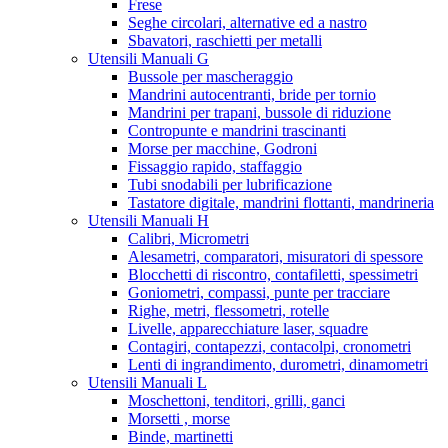
Frese
Seghe circolari, alternative ed a nastro
Sbavatori, raschietti per metalli
Utensili Manuali G
Bussole per mascheraggio
Mandrini autocentranti, bride per tornio
Mandrini per trapani, bussole di riduzione
Contropunte e mandrini trascinanti
Morse per macchine, Godroni
Fissaggio rapido, staffaggio
Tubi snodabili per lubrificazione
Tastatore digitale, mandrini flottanti, mandrineria
Utensili Manuali H
Calibri, Micrometri
Alesametri, comparatori, misuratori di spessore
Blocchetti di riscontro, contafiletti, spessimetri
Goniometri, compassi, punte per tracciare
Righe, metri, flessometri, rotelle
Livelle, apparecchiature laser, squadre
Contagiri, contapezzi, contacolpi, cronometri
Lenti di ingrandimento, durometri, dinamometri
Utensili Manuali L
Moschettoni, tenditori, grilli, ganci
Morsetti , morse
Binde, martinetti