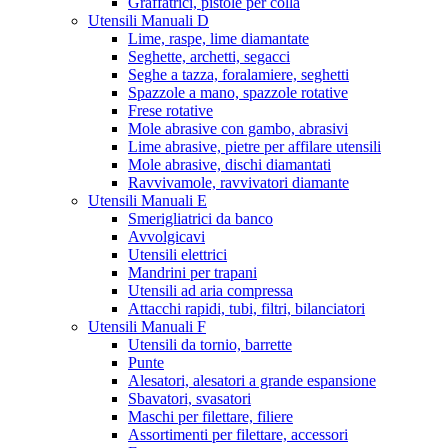
Graffatrici, pistole per colla
Utensili Manuali D
Lime, raspe, lime diamantate
Seghette, archetti, segacci
Seghe a tazza, foralamiere, seghetti
Spazzole a mano, spazzole rotative
Frese rotative
Mole abrasive con gambo, abrasivi
Lime abrasive, pietre per affilare utensili
Mole abrasive, dischi diamantati
Ravvivamole, ravvivatori diamante
Utensili Manuali E
Smerigliatrici da banco
Avvolgicavi
Utensili elettrici
Mandrini per trapani
Utensili ad aria compressa
Attacchi rapidi, tubi, filtri, bilanciatori
Utensili Manuali F
Utensili da tornio, barrette
Punte
Alesatori, alesatori a grande espansione
Sbavatori, svasatori
Maschi per filettare, filiere
Assortimenti per filettare, accessori