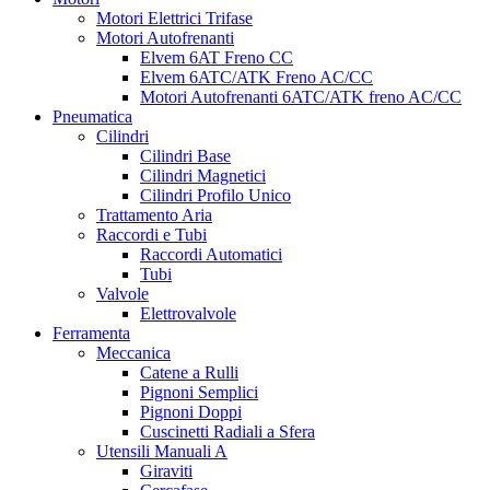
Motori Elettrici Trifase
Motori Autofrenanti
Elvem 6AT Freno CC
Elvem 6ATC/ATK Freno AC/CC
Motori Autofrenanti 6ATC/ATK freno AC/CC
Pneumatica
Cilindri
Cilindri Base
Cilindri Magnetici
Cilindri Profilo Unico
Trattamento Aria
Raccordi e Tubi
Raccordi Automatici
Tubi
Valvole
Elettrovalvole
Ferramenta
Meccanica
Catene a Rulli
Pignoni Semplici
Pignoni Doppi
Cuscinetti Radiali a Sfera
Utensili Manuali A
Giraviti