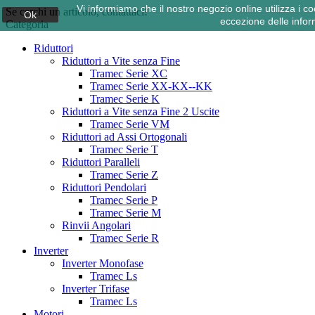
Vi informiamo che il nostro negozio online utilizza i
Se cerchi un articolo, contattaci!
Ok
eccezione delle infor
Categoria
Riduttori
Riduttori a Vite senza Fine
Tramec Serie XC
Tramec Serie XX-KX--KK
Tramec Serie K
Riduttori a Vite senza Fine 2 Uscite
Tramec Serie VM
Riduttori ad Assi Ortogonali
Tramec Serie T
Riduttori Paralleli
Tramec Serie Z
Riduttori Pendolari
Tramec Serie P
Tramec Serie M
Rinvii Angolari
Tramec Serie R
Inverter
Inverter Monofase
Tramec Ls
Inverter Trifase
Tramec Ls
Motori