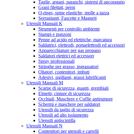
Taglie, argani, paranchi, sistemi di ancoraggio
Grani filettati, perni
O-rings, spine elastiche, molle a tazza
Serragiunti, Fascette e Magneti
Utensili Manuali K
Strumenti per controllo ambiente
Stampi e punzoni
Penne ad acido ed elettriche, marcatura
Saldatrici, elettrodi, portaelettrodi ed accessori
Apparecchiature per gas propano
Saldatori elettrici ed accessori
Spray professionali
Siringhe per grasso, ingrassatori
Oliatori, contenitori, imbuti
Adesivi, sigillanti, grassi lubrificanti
Utensili Manuali M
Scarpe di sicurezza, guanti, grembiali
Elmetti, cinture di sicurezza
Occhiali, Maschere e Cuffie antirumore
Schermi e maschere per saldatori
Utensili da taglio di sicurezza
Utensili ad alto isolamento
Utensili antiscintilla
Utensili Manuali N
Contenitori per utensili e carrelli