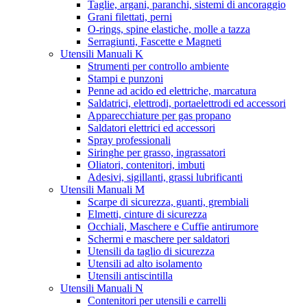
Taglie, argani, paranchi, sistemi di ancoraggio
Grani filettati, perni
O-rings, spine elastiche, molle a tazza
Serragiunti, Fascette e Magneti
Utensili Manuali K
Strumenti per controllo ambiente
Stampi e punzoni
Penne ad acido ed elettriche, marcatura
Saldatrici, elettrodi, portaelettrodi ed accessori
Apparecchiature per gas propano
Saldatori elettrici ed accessori
Spray professionali
Siringhe per grasso, ingrassatori
Oliatori, contenitori, imbuti
Adesivi, sigillanti, grassi lubrificanti
Utensili Manuali M
Scarpe di sicurezza, guanti, grembiali
Elmetti, cinture di sicurezza
Occhiali, Maschere e Cuffie antirumore
Schermi e maschere per saldatori
Utensili da taglio di sicurezza
Utensili ad alto isolamento
Utensili antiscintilla
Utensili Manuali N
Contenitori per utensili e carrelli