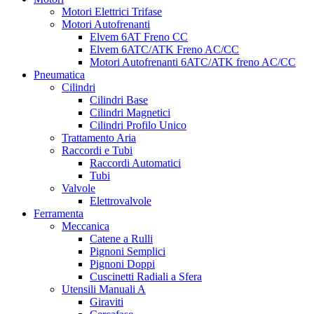
Motori Elettrici Trifase
Motori Autofrenanti
Elvem 6AT Freno CC
Elvem 6ATC/ATK Freno AC/CC
Motori Autofrenanti 6ATC/ATK freno AC/CC
Pneumatica
Cilindri
Cilindri Base
Cilindri Magnetici
Cilindri Profilo Unico
Trattamento Aria
Raccordi e Tubi
Raccordi Automatici
Tubi
Valvole
Elettrovalvole
Ferramenta
Meccanica
Catene a Rulli
Pignoni Semplici
Pignoni Doppi
Cuscinetti Radiali a Sfera
Utensili Manuali A
Giraviti