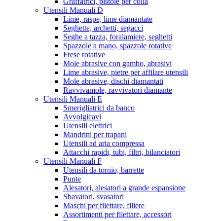
Graffatrici, pistole per colla
Utensili Manuali D
Lime, raspe, lime diamantate
Seghette, archetti, segacci
Seghe a tazza, foralamiere, seghetti
Spazzole a mano, spazzole rotative
Frese rotative
Mole abrasive con gambo, abrasivi
Lime abrasive, pietre per affilare utensili
Mole abrasive, dischi diamantati
Ravvivamole, ravvivatori diamante
Utensili Manuali E
Smerigliatrici da banco
Avvolgicavi
Utensili elettrici
Mandrini per trapani
Utensili ad aria compressa
Attacchi rapidi, tubi, filtri, bilanciatori
Utensili Manuali F
Utensili da tornio, barrette
Punte
Alesatori, alesatori a grande espansione
Sbavatori, svasatori
Maschi per filettare, filiere
Assortimenti per filettare, accessori