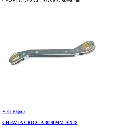
CH.SETT. NAS.CILINDRICO 80÷90 mm
Vista Rapida
CHIAVI A CRICC.A 3090 MM 16X18