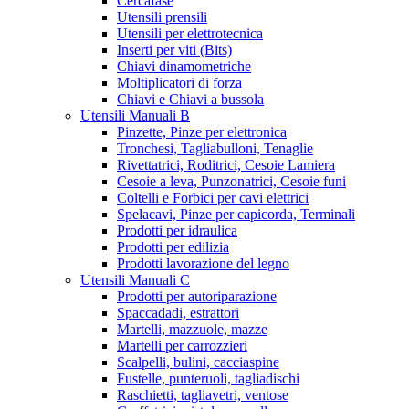
Cercafase
Utensili prensili
Utensili per elettrotecnica
Inserti per viti (Bits)
Chiavi dinamometriche
Moltiplicatori di forza
Chiavi e Chiavi a bussola
Utensili Manuali B
Pinzette, Pinze per elettronica
Tronchesi, Tagliabulloni, Tenaglie
Rivettatrici, Roditrici, Cesoie Lamiera
Cesoie a leva, Punzonatrici, Cesoie funi
Coltelli e Forbici per cavi elettrici
Spelacavi, Pinze per capicorda, Terminali
Prodotti per idraulica
Prodotti per edilizia
Prodotti lavorazione del legno
Utensili Manuali C
Prodotti per autoriparazione
Spaccadadi, estrattori
Martelli, mazzuole, mazze
Martelli per carrozzieri
Scalpelli, bulini, cacciaspine
Fustelle, punteruoli, tagliadischi
Raschietti, tagliavetri, ventose