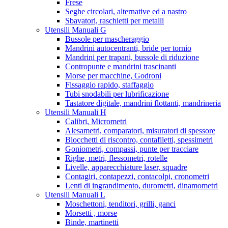
Frese
Seghe circolari, alternative ed a nastro
Sbavatori, raschietti per metalli
Utensili Manuali G
Bussole per mascheraggio
Mandrini autocentranti, bride per tornio
Mandrini per trapani, bussole di riduzione
Contropunte e mandrini trascinanti
Morse per macchine, Godroni
Fissaggio rapido, staffaggio
Tubi snodabili per lubrificazione
Tastatore digitale, mandrini flottanti, mandrineria
Utensili Manuali H
Calibri, Micrometri
Alesametri, comparatori, misuratori di spessore
Blocchetti di riscontro, contafiletti, spessimetri
Goniometri, compassi, punte per tracciare
Righe, metri, flessometri, rotelle
Livelle, apparecchiature laser, squadre
Contagiri, contapezzi, contacolpi, cronometri
Lenti di ingrandimento, durometri, dinamometri
Utensili Manuali L
Moschettoni, tenditori, grilli, ganci
Morsetti , morse
Binde, martinetti