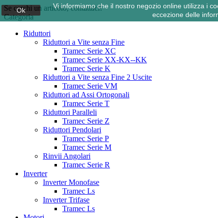
Vi informiamo che il nostro negozio online utilizza i
Se cerchi un articolo, contattaci!
Ok
eccezione delle infor
Categoria
Riduttori
Riduttori a Vite senza Fine
Tramec Serie XC
Tramec Serie XX-KX--KK
Tramec Serie K
Riduttori a Vite senza Fine 2 Uscite
Tramec Serie VM
Riduttori ad Assi Ortogonali
Tramec Serie T
Riduttori Paralleli
Tramec Serie Z
Riduttori Pendolari
Tramec Serie P
Tramec Serie M
Rinvii Angolari
Tramec Serie R
Inverter
Inverter Monofase
Tramec Ls
Inverter Trifase
Tramec Ls
Motori