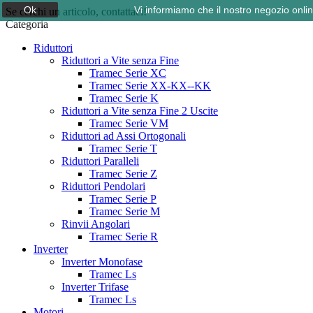
Ok
Vi informiamo che il nostro negozio onli
Se cerchi un articolo, contattaci!
Categoria
Riduttori
Riduttori a Vite senza Fine
Tramec Serie XC
Tramec Serie XX-KX--KK
Tramec Serie K
Riduttori a Vite senza Fine 2 Uscite
Tramec Serie VM
Riduttori ad Assi Ortogonali
Tramec Serie T
Riduttori Paralleli
Tramec Serie Z
Riduttori Pendolari
Tramec Serie P
Tramec Serie M
Rinvii Angolari
Tramec Serie R
Inverter
Inverter Monofase
Tramec Ls
Inverter Trifase
Tramec Ls
Motori