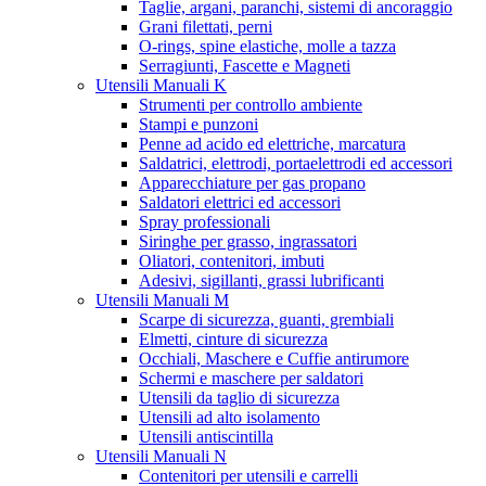
Taglie, argani, paranchi, sistemi di ancoraggio
Grani filettati, perni
O-rings, spine elastiche, molle a tazza
Serragiunti, Fascette e Magneti
Utensili Manuali K
Strumenti per controllo ambiente
Stampi e punzoni
Penne ad acido ed elettriche, marcatura
Saldatrici, elettrodi, portaelettrodi ed accessori
Apparecchiature per gas propano
Saldatori elettrici ed accessori
Spray professionali
Siringhe per grasso, ingrassatori
Oliatori, contenitori, imbuti
Adesivi, sigillanti, grassi lubrificanti
Utensili Manuali M
Scarpe di sicurezza, guanti, grembiali
Elmetti, cinture di sicurezza
Occhiali, Maschere e Cuffie antirumore
Schermi e maschere per saldatori
Utensili da taglio di sicurezza
Utensili ad alto isolamento
Utensili antiscintilla
Utensili Manuali N
Contenitori per utensili e carrelli