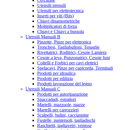
Cercafase
Utensili prensili
Utensili per elettrotecnica
Inserti per viti (Bits)
Chiavi dinamometriche
Moltiplicatori di forza
Chiavi e Chiavi a bussola
Utensili Manuali B
Pinzette, Pinze per elettronica
Tronchesi, Tagliabulloni, Tenaglie
Rivettatrici, Roditrici, Cesoie Lamiera
Cesoie a leva, Punzonatrici, Cesoie funi
Coltelli e Forbici per cavi elettrici
Spelacavi, Pinze per capicorda, Terminali
Prodotti per idraulica
Prodotti per edilizia
Prodotti lavorazione del legno
Utensili Manuali C
Prodotti per autoriparazione
Spaccadadi, estrattori
Martelli, mazzuole, mazze
Martelli per carrozzieri
Scalpelli, bulini, cacciaspine
Fustelle, punteruoli, tagliadischi
Raschietti, tagliavetri, ventose