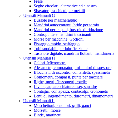
Frese
Seghe circolari, alternative ed a nastro
Sbavatori, raschietti per metalli
Utensili Manuali G
Bussole per mascheraggio
Mandrini autocentranti, bride per tornio
Mandrini per trapani, bussole di riduzione
Contropunte e mandrini trascinanti
Morse per macchine, Godroni
Fissaggio rapido, staffaggio
Tubi snodabili per lubrificazione
Tastatore digitale, mandrini flottanti, mandrineria
Utensili Manuali H
Calibri, Micrometri
Alesametri, comparatori, misuratori di spessore
Blocchetti di riscontro, contafiletti, spessimetri
Goniometri, compassi, punte per tracciare
Righe, metri, flessometri, rotelle
Livelle, apparecchiature laser, squadre
Contagiri, contapezzi, contacolpi, cronometri
Lenti di ingrandimento, durometri, dinamometri
Utensili Manuali L
Moschettoni, tenditori, grilli, ganci
Morsetti , morse
Binde, martinetti