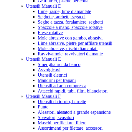
Graffatrici, pistole per colla
Utensili Manuali D
Lime, raspe, lime diamantate
Seghette, archetti, segacci
Seghe a tazza, foralamiere, seghetti
Spazzole a mano, spazzole rotative
Frese rotative
Mole abrasive con gambo, abrasivi
Lime abrasive, pietre per affilare utensili
Mole abrasive, dischi diamantati
Ravvivamole, ravvivatori diamante
Utensili Manuali E
Smerigliatrici da banco
Avvolgicavi
Utensili elettrici
Mandrini per trapani
Utensili ad aria compressa
Attacchi rapidi, tubi, filtri, bilanciatori
Utensili Manuali F
Utensili da tornio, barrette
Punte
Alesatori, alesatori a grande espansione
Sbavatori, svasatori
Maschi per filettare, filiere
Assortimenti per filettare, accessori