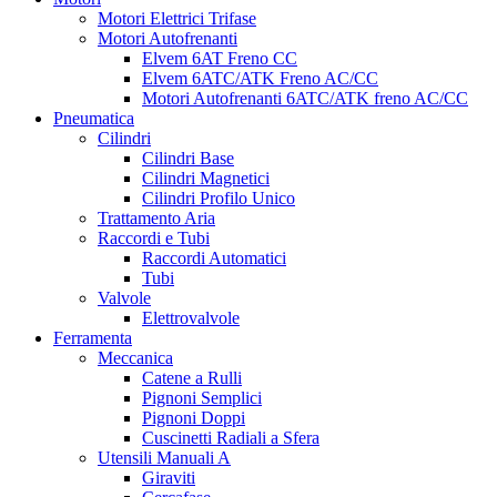
Motori Elettrici Trifase
Motori Autofrenanti
Elvem 6AT Freno CC
Elvem 6ATC/ATK Freno AC/CC
Motori Autofrenanti 6ATC/ATK freno AC/CC
Pneumatica
Cilindri
Cilindri Base
Cilindri Magnetici
Cilindri Profilo Unico
Trattamento Aria
Raccordi e Tubi
Raccordi Automatici
Tubi
Valvole
Elettrovalvole
Ferramenta
Meccanica
Catene a Rulli
Pignoni Semplici
Pignoni Doppi
Cuscinetti Radiali a Sfera
Utensili Manuali A
Giraviti