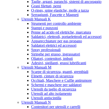
Taglie, argani, paranchi, sistemi di ancoraggio
Grani filettati, perni
O-rings, spine elastiche, molle a tazza
Serragiunti, Fascette e Magneti
Utensili Manuali K
Strumenti per controllo ambiente
Stampi e punzoni
Penne ad acido ed elettriche, marcatura
Saldatrici, elettrodi, portaelettrodi ed accessori
Apparecchiature per gas propano
Saldatori elettrici ed accessori
Spray professionali
Siringhe per grasso, ingrassatori
Oliatori, contenitori, imbuti
Adesivi, sigillanti, grassi lubrificanti
Utensili Manuali M
Scarpe di sicurezza, guanti, grembiali
Elmetti, cinture di sicurezza
Occhiali, Maschere e Cuffie antirumore
Schermi e maschere per saldatori
Utensili da taglio di sicurezza
Utensili ad alto isolamento
Utensili antiscintilla
Utensili Manuali N
Contenitori per utensili e carrelli