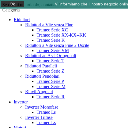
Ok
Vi informiamo che il nostro negozio onli
Se cerchi un articolo, contattaci!
Categoria
Riduttori
Riduttori a Vite senza Fine
Tramec Serie XC
Tramec Serie XX-KX--KK
Tramec Serie K
Riduttori a Vite senza Fine 2 Uscite
Tramec Serie VM
Riduttori ad Assi Ortogonali
Tramec Serie T
Riduttori Paralleli
Tramec Serie Z
Riduttori Pendolari
Tramec Serie P
Tramec Serie M
Rinvii Angolari
Tramec Serie R
Inverter
Inverter Monofase
Tramec Ls
Inverter Trifase
Tramec Ls
Motori