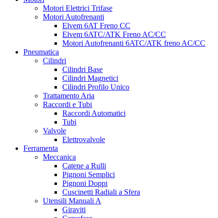
Motori Elettrici Trifase
Motori Autofrenanti
Elvem 6AT Freno CC
Elvem 6ATC/ATK Freno AC/CC
Motori Autofrenanti 6ATC/ATK freno AC/CC
Pneumatica
Cilindri
Cilindri Base
Cilindri Magnetici
Cilindri Profilo Unico
Trattamento Aria
Raccordi e Tubi
Raccordi Automatici
Tubi
Valvole
Elettrovalvole
Ferramenta
Meccanica
Catene a Rulli
Pignoni Semplici
Pignoni Doppi
Cuscinetti Radiali a Sfera
Utensili Manuali A
Giraviti