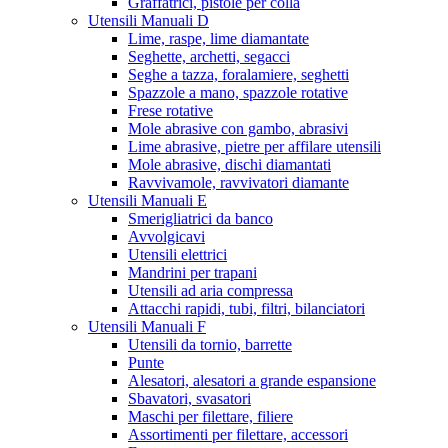
Graffatrici, pistole per colla
Utensili Manuali D
Lime, raspe, lime diamantate
Seghette, archetti, segacci
Seghe a tazza, foralamiere, seghetti
Spazzole a mano, spazzole rotative
Frese rotative
Mole abrasive con gambo, abrasivi
Lime abrasive, pietre per affilare utensili
Mole abrasive, dischi diamantati
Ravvivamole, ravvivatori diamante
Utensili Manuali E
Smerigliatrici da banco
Avvolgicavi
Utensili elettrici
Mandrini per trapani
Utensili ad aria compressa
Attacchi rapidi, tubi, filtri, bilanciatori
Utensili Manuali F
Utensili da tornio, barrette
Punte
Alesatori, alesatori a grande espansione
Sbavatori, svasatori
Maschi per filettare, filiere
Assortimenti per filettare, accessori