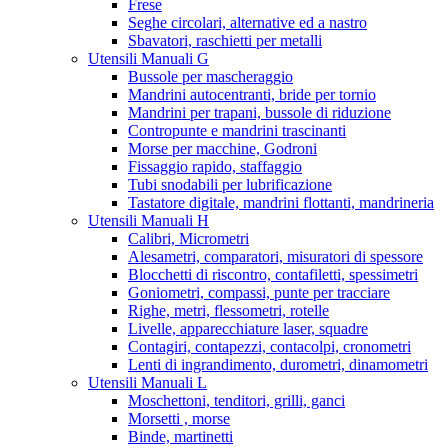
Frese
Seghe circolari, alternative ed a nastro
Sbavatori, raschietti per metalli
Utensili Manuali G
Bussole per mascheraggio
Mandrini autocentranti, bride per tornio
Mandrini per trapani, bussole di riduzione
Contropunte e mandrini trascinanti
Morse per macchine, Godroni
Fissaggio rapido, staffaggio
Tubi snodabili per lubrificazione
Tastatore digitale, mandrini flottanti, mandrineria
Utensili Manuali H
Calibri, Micrometri
Alesametri, comparatori, misuratori di spessore
Blocchetti di riscontro, contafiletti, spessimetri
Goniometri, compassi, punte per tracciare
Righe, metri, flessometri, rotelle
Livelle, apparecchiature laser, squadre
Contagiri, contapezzi, contacolpi, cronometri
Lenti di ingrandimento, durometri, dinamometri
Utensili Manuali L
Moschettoni, tenditori, grilli, ganci
Morsetti , morse
Binde, martinetti