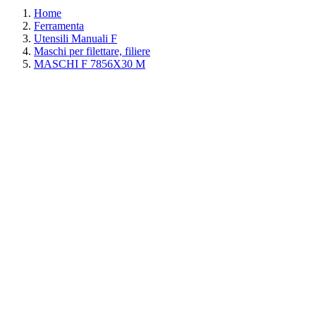
Home
Ferramenta
Utensili Manuali F
Maschi per filettare, filiere
MASCHI F 7856X30 M