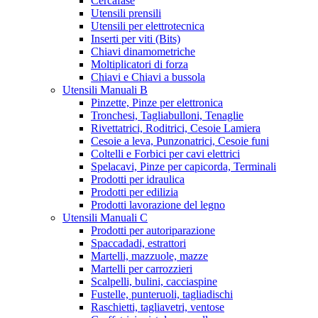
Cercafase
Utensili prensili
Utensili per elettrotecnica
Inserti per viti (Bits)
Chiavi dinamometriche
Moltiplicatori di forza
Chiavi e Chiavi a bussola
Utensili Manuali B
Pinzette, Pinze per elettronica
Tronchesi, Tagliabulloni, Tenaglie
Rivettatrici, Roditrici, Cesoie Lamiera
Cesoie a leva, Punzonatrici, Cesoie funi
Coltelli e Forbici per cavi elettrici
Spelacavi, Pinze per capicorda, Terminali
Prodotti per idraulica
Prodotti per edilizia
Prodotti lavorazione del legno
Utensili Manuali C
Prodotti per autoriparazione
Spaccadadi, estrattori
Martelli, mazzuole, mazze
Martelli per carrozzieri
Scalpelli, bulini, cacciaspine
Fustelle, punteruoli, tagliadischi
Raschietti, tagliavetri, ventose