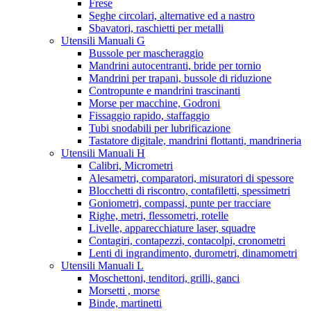
Frese
Seghe circolari, alternative ed a nastro
Sbavatori, raschietti per metalli
Utensili Manuali G
Bussole per mascheraggio
Mandrini autocentranti, bride per tornio
Mandrini per trapani, bussole di riduzione
Contropunte e mandrini trascinanti
Morse per macchine, Godroni
Fissaggio rapido, staffaggio
Tubi snodabili per lubrificazione
Tastatore digitale, mandrini flottanti, mandrineria
Utensili Manuali H
Calibri, Micrometri
Alesametri, comparatori, misuratori di spessore
Blocchetti di riscontro, contafiletti, spessimetri
Goniometri, compassi, punte per tracciare
Righe, metri, flessometri, rotelle
Livelle, apparecchiature laser, squadre
Contagiri, contapezzi, contacolpi, cronometri
Lenti di ingrandimento, durometri, dinamometri
Utensili Manuali L
Moschettoni, tenditori, grilli, ganci
Morsetti , morse
Binde, martinetti