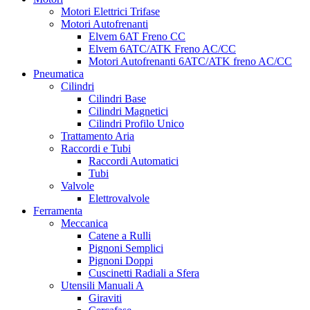
Motori Elettrici Trifase
Motori Autofrenanti
Elvem 6AT Freno CC
Elvem 6ATC/ATK Freno AC/CC
Motori Autofrenanti 6ATC/ATK freno AC/CC
Pneumatica
Cilindri
Cilindri Base
Cilindri Magnetici
Cilindri Profilo Unico
Trattamento Aria
Raccordi e Tubi
Raccordi Automatici
Tubi
Valvole
Elettrovalvole
Ferramenta
Meccanica
Catene a Rulli
Pignoni Semplici
Pignoni Doppi
Cuscinetti Radiali a Sfera
Utensili Manuali A
Giraviti