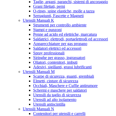
Taglie, argani, paranchi, sistemi di ancoraggio
Grani filettati, perni
O-rings, spine elastiche, molle a tazza
Serragiunti, Fascette e Magneti
Utensili Manuali K
Strumenti per controllo ambiente
Stampi e punzoni
Penne ad acido ed elettriche, marcatura
Saldatrici, elettrodi, portaelettrodi ed accessori
Apparecchiature per gas propano
Saldatori elettrici ed accessori
Spray professionali
Siringhe per grasso, ingrassatori
Oliatori, contenitori, imbuti
Adesivi, sigillanti, grassi lubrificanti
Utensili Manuali M
Scarpe di sicurezza, guanti, grembiali
Elmetti, cinture di sicurezza
Occhiali, Maschere e Cuffie antirumore
Schermi e maschere per saldatori
Utensili da taglio di sicurezza
Utensili ad alto isolamento
Utensili antiscintilla
Utensili Manuali N
Contenitori per utensili e carrelli