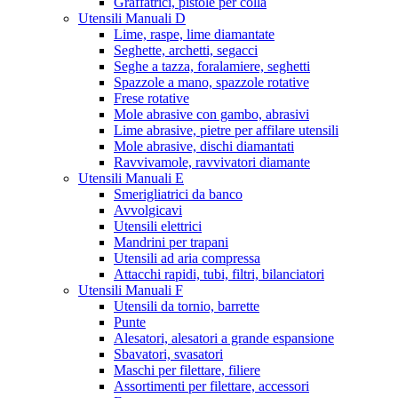
Graffatrici, pistole per colla
Utensili Manuali D
Lime, raspe, lime diamantate
Seghette, archetti, segacci
Seghe a tazza, foralamiere, seghetti
Spazzole a mano, spazzole rotative
Frese rotative
Mole abrasive con gambo, abrasivi
Lime abrasive, pietre per affilare utensili
Mole abrasive, dischi diamantati
Ravvivamole, ravvivatori diamante
Utensili Manuali E
Smerigliatrici da banco
Avvolgicavi
Utensili elettrici
Mandrini per trapani
Utensili ad aria compressa
Attacchi rapidi, tubi, filtri, bilanciatori
Utensili Manuali F
Utensili da tornio, barrette
Punte
Alesatori, alesatori a grande espansione
Sbavatori, svasatori
Maschi per filettare, filiere
Assortimenti per filettare, accessori