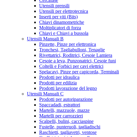
Cercafase
Utensili prensili
Utensili per elettrotecnica
Inserti per viti (Bits)
Chiavi dinamometriche
Moltiplicatori di forza
Chiavi e Chiavi a bussola
Utensili Manuali B
Pinzette, Pinze per elettronica
Tronchesi, Tagliabulloni, Tenaglie
Rivettatrici, Roditrici, Cesoie Lamiera
Cesoie a leva, Punzonatrici, Cesoie funi
Coltelli e Forbici per cavi elettrici
Spelacavi, Pinze per capicorda, Terminali
Prodotti per idraulica
Prodotti per edilizia
Prodotti lavorazione del legno
Utensili Manuali C
Prodotti per autoriparazione
Spaccadadi, estrattori
Martelli, mazzuole, mazze
Martelli per carrozzieri
Scalpelli, bulini, cacciaspine
Fustelle, punteruoli, tagliadischi
Raschietti, tagliavetri, ventose