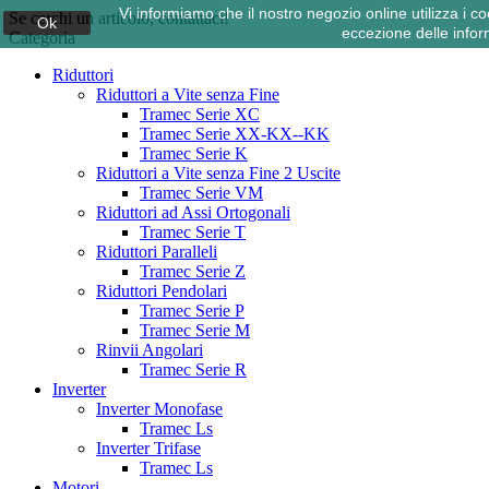
Vi informiamo che il nostro negozio online utilizza i
Se cerchi un articolo, contattaci!
Ok
eccezione delle infor
Categoria
Riduttori
Riduttori a Vite senza Fine
Tramec Serie XC
Tramec Serie XX-KX--KK
Tramec Serie K
Riduttori a Vite senza Fine 2 Uscite
Tramec Serie VM
Riduttori ad Assi Ortogonali
Tramec Serie T
Riduttori Paralleli
Tramec Serie Z
Riduttori Pendolari
Tramec Serie P
Tramec Serie M
Rinvii Angolari
Tramec Serie R
Inverter
Inverter Monofase
Tramec Ls
Inverter Trifase
Tramec Ls
Motori