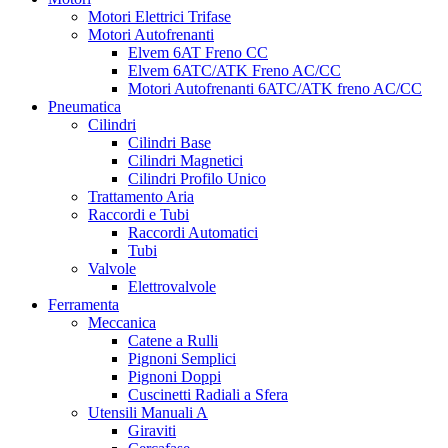
Motori Elettrici Trifase
Motori Autofrenanti
Elvem 6AT Freno CC
Elvem 6ATC/ATK Freno AC/CC
Motori Autofrenanti 6ATC/ATK freno AC/CC
Pneumatica
Cilindri
Cilindri Base
Cilindri Magnetici
Cilindri Profilo Unico
Trattamento Aria
Raccordi e Tubi
Raccordi Automatici
Tubi
Valvole
Elettrovalvole
Ferramenta
Meccanica
Catene a Rulli
Pignoni Semplici
Pignoni Doppi
Cuscinetti Radiali a Sfera
Utensili Manuali A
Giraviti