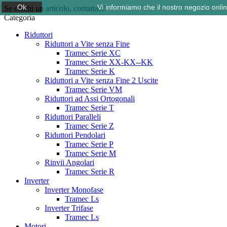
Ok
Vi informiamo che il nostro negozio onli
Se cerchi un articolo, contattaci!
Categoria
Riduttori
Riduttori a Vite senza Fine
Tramec Serie XC
Tramec Serie XX-KX--KK
Tramec Serie K
Riduttori a Vite senza Fine 2 Uscite
Tramec Serie VM
Riduttori ad Assi Ortogonali
Tramec Serie T
Riduttori Paralleli
Tramec Serie Z
Riduttori Pendolari
Tramec Serie P
Tramec Serie M
Rinvii Angolari
Tramec Serie R
Inverter
Inverter Monofase
Tramec Ls
Inverter Trifase
Tramec Ls
Motori