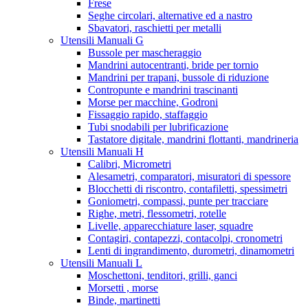
Frese
Seghe circolari, alternative ed a nastro
Sbavatori, raschietti per metalli
Utensili Manuali G
Bussole per mascheraggio
Mandrini autocentranti, bride per tornio
Mandrini per trapani, bussole di riduzione
Contropunte e mandrini trascinanti
Morse per macchine, Godroni
Fissaggio rapido, staffaggio
Tubi snodabili per lubrificazione
Tastatore digitale, mandrini flottanti, mandrineria
Utensili Manuali H
Calibri, Micrometri
Alesametri, comparatori, misuratori di spessore
Blocchetti di riscontro, contafiletti, spessimetri
Goniometri, compassi, punte per tracciare
Righe, metri, flessometri, rotelle
Livelle, apparecchiature laser, squadre
Contagiri, contapezzi, contacolpi, cronometri
Lenti di ingrandimento, durometri, dinamometri
Utensili Manuali L
Moschettoni, tenditori, grilli, ganci
Morsetti , morse
Binde, martinetti