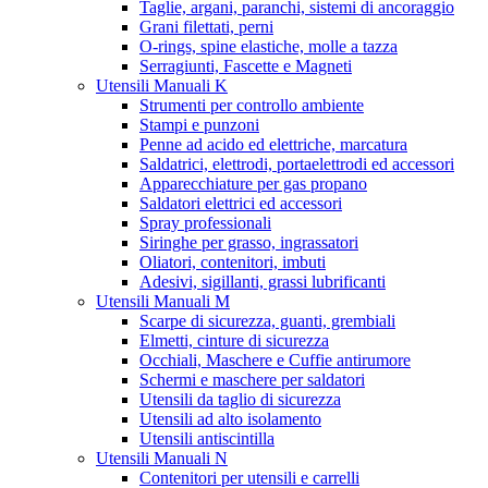
Taglie, argani, paranchi, sistemi di ancoraggio
Grani filettati, perni
O-rings, spine elastiche, molle a tazza
Serragiunti, Fascette e Magneti
Utensili Manuali K
Strumenti per controllo ambiente
Stampi e punzoni
Penne ad acido ed elettriche, marcatura
Saldatrici, elettrodi, portaelettrodi ed accessori
Apparecchiature per gas propano
Saldatori elettrici ed accessori
Spray professionali
Siringhe per grasso, ingrassatori
Oliatori, contenitori, imbuti
Adesivi, sigillanti, grassi lubrificanti
Utensili Manuali M
Scarpe di sicurezza, guanti, grembiali
Elmetti, cinture di sicurezza
Occhiali, Maschere e Cuffie antirumore
Schermi e maschere per saldatori
Utensili da taglio di sicurezza
Utensili ad alto isolamento
Utensili antiscintilla
Utensili Manuali N
Contenitori per utensili e carrelli