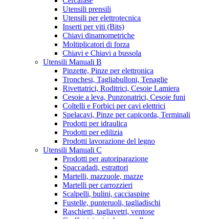
Cercafase
Utensili prensili
Utensili per elettrotecnica
Inserti per viti (Bits)
Chiavi dinamometriche
Moltiplicatori di forza
Chiavi e Chiavi a bussola
Utensili Manuali B
Pinzette, Pinze per elettronica
Tronchesi, Tagliabulloni, Tenaglie
Rivettatrici, Roditrici, Cesoie Lamiera
Cesoie a leva, Punzonatrici, Cesoie funi
Coltelli e Forbici per cavi elettrici
Spelacavi, Pinze per capicorda, Terminali
Prodotti per idraulica
Prodotti per edilizia
Prodotti lavorazione del legno
Utensili Manuali C
Prodotti per autoriparazione
Spaccadadi, estrattori
Martelli, mazzuole, mazze
Martelli per carrozzieri
Scalpelli, bulini, cacciaspine
Fustelle, punteruoli, tagliadischi
Raschietti, tagliavetri, ventose