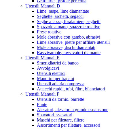
Graffatrici, pistole per colla
Utensili Manuali D
Lime, raspe, lime diamantate
Seghette, archetti, segacci
Seghe a tazza, foralamiere, seghetti
Spazzole a mano, spazzole rotative
Frese rotative
Mole abrasive con gambo, abrasivi
Lime abrasive, pietre per affilare utensili
Mole abrasive, dischi diamantati
Ravvivamole, ravvivatori diamante
Utensili Manuali E
Smerigliatrici da banco
Avvolgicavi
Utensili elettrici
Mandrini per trapani
Utensili ad aria compressa
Attacchi rapidi, tubi, filtri, bilanciatori
Utensili Manuali F
Utensili da tornio, barrette
Punte
Alesatori, alesatori a grande espansione
Sbavatori, svasatori
Maschi per filettare, filiere
Assortimenti per filettare, accessori