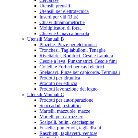
Cercafase
Utensili prensili
Utensili per elettrotecnica
Inserti per viti (Bits)
Chiavi dinamometriche
Moltiplicatori di forza
Chiavi e Chiavi a bussola
Utensili Manuali B
Pinzette, Pinze per elettronica
Tronchesi, Tagliabulloni, Tenaglie
Rivettatrici, Roditrici, Cesoie Lamiera
Cesoie a leva, Punzonatrici, Cesoie funi
Coltelli e Forbici per cavi elettrici
Spelacavi, Pinze per capicorda, Terminali
Prodotti per idraulica
Prodotti per edilizia
Prodotti lavorazione del legno
Utensili Manuali C
Prodotti per autoriparazione
Spaccadadi, estrattori
Martelli, mazzuole, mazze
Martelli per carrozzieri
Scalpelli, bulini, cacciaspine
Fustelle, punteruoli, tagliadischi
Raschietti, tagliavetri, ventose