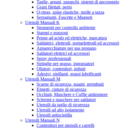
Taglie, argani, paranchi, sistemi di ancoraggio
Grani filettati, perni
O-rings, spine elastiche, molle a tazza
Serragiunti, Fascette e Magneti
Utensili Manuali K
Strumenti per controllo ambiente
Stampi e punzoni
Penne ad acido ed elettriche, marcatura
Saldatrici, elettrodi, portaelettrodi ed accessori
Apparecchiature per gas propano
Saldatori elettrici ed accessori
Spray professionali
Siringhe per grasso, ingrassatori
Oliatori, contenitori, imbuti
Adesivi, sigillanti, grassi lubrificanti
Utensili Manuali M
Scarpe di sicurezza, guanti, grembiali
Elmetti, cinture di sicurezza
Occhiali, Maschere e Cuffie antirumore
Schermi e maschere per saldatori
Utensili da taglio di sicurezza
Utensili ad alto isolamento
Utensili antiscintilla
Utensili Manuali N
Contenitori per utensili e carrelli