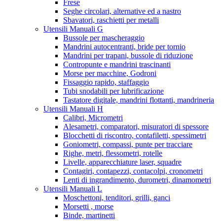
Frese
Seghe circolari, alternative ed a nastro
Sbavatori, raschietti per metalli
Utensili Manuali G
Bussole per mascheraggio
Mandrini autocentranti, bride per tornio
Mandrini per trapani, bussole di riduzione
Contropunte e mandrini trascinanti
Morse per macchine, Godroni
Fissaggio rapido, staffaggio
Tubi snodabili per lubrificazione
Tastatore digitale, mandrini flottanti, mandrineria
Utensili Manuali H
Calibri, Micrometri
Alesametri, comparatori, misuratori di spessore
Blocchetti di riscontro, contafiletti, spessimetri
Goniometri, compassi, punte per tracciare
Righe, metri, flessometri, rotelle
Livelle, apparecchiature laser, squadre
Contagiri, contapezzi, contacolpi, cronometri
Lenti di ingrandimento, durometri, dinamometri
Utensili Manuali L
Moschettoni, tenditori, grilli, ganci
Morsetti , morse
Binde, martinetti