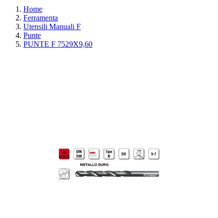
Home
Ferramenta
Utensili Manuali F
Punte
PUNTE F 7529X9,60