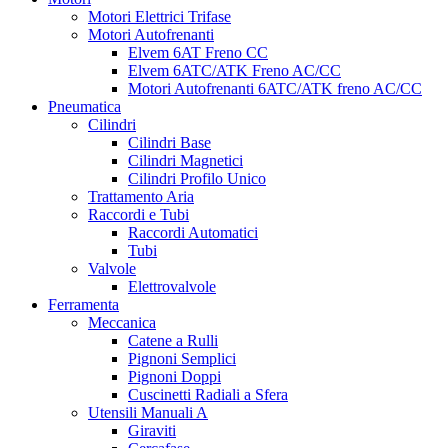
Motori Elettrici Trifase
Motori Autofrenanti
Elvem 6AT Freno CC
Elvem 6ATC/ATK Freno AC/CC
Motori Autofrenanti 6ATC/ATK freno AC/CC
Pneumatica
Cilindri
Cilindri Base
Cilindri Magnetici
Cilindri Profilo Unico
Trattamento Aria
Raccordi e Tubi
Raccordi Automatici
Tubi
Valvole
Elettrovalvole
Ferramenta
Meccanica
Catene a Rulli
Pignoni Semplici
Pignoni Doppi
Cuscinetti Radiali a Sfera
Utensili Manuali A
Giraviti