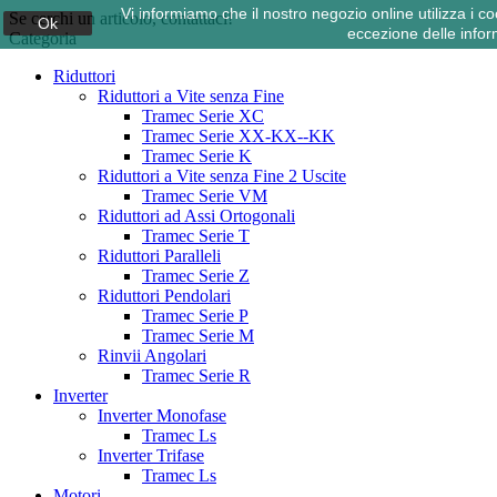
Vi informiamo che il nostro negozio online utilizza i
Se cerchi un articolo, contattaci!
Ok
eccezione delle infor
Categoria
Riduttori
Riduttori a Vite senza Fine
Tramec Serie XC
Tramec Serie XX-KX--KK
Tramec Serie K
Riduttori a Vite senza Fine 2 Uscite
Tramec Serie VM
Riduttori ad Assi Ortogonali
Tramec Serie T
Riduttori Paralleli
Tramec Serie Z
Riduttori Pendolari
Tramec Serie P
Tramec Serie M
Rinvii Angolari
Tramec Serie R
Inverter
Inverter Monofase
Tramec Ls
Inverter Trifase
Tramec Ls
Motori