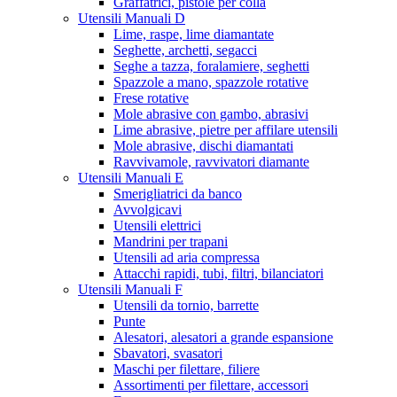
Graffatrici, pistole per colla
Utensili Manuali D
Lime, raspe, lime diamantate
Seghette, archetti, segacci
Seghe a tazza, foralamiere, seghetti
Spazzole a mano, spazzole rotative
Frese rotative
Mole abrasive con gambo, abrasivi
Lime abrasive, pietre per affilare utensili
Mole abrasive, dischi diamantati
Ravvivamole, ravvivatori diamante
Utensili Manuali E
Smerigliatrici da banco
Avvolgicavi
Utensili elettrici
Mandrini per trapani
Utensili ad aria compressa
Attacchi rapidi, tubi, filtri, bilanciatori
Utensili Manuali F
Utensili da tornio, barrette
Punte
Alesatori, alesatori a grande espansione
Sbavatori, svasatori
Maschi per filettare, filiere
Assortimenti per filettare, accessori