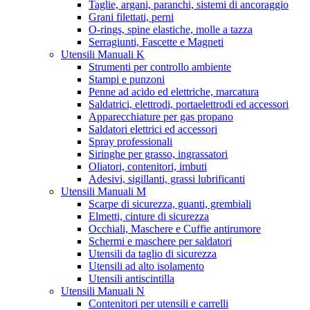
Taglie, argani, paranchi, sistemi di ancoraggio
Grani filettati, perni
O-rings, spine elastiche, molle a tazza
Serragiunti, Fascette e Magneti
Utensili Manuali K
Strumenti per controllo ambiente
Stampi e punzoni
Penne ad acido ed elettriche, marcatura
Saldatrici, elettrodi, portaelettrodi ed accessori
Apparecchiature per gas propano
Saldatori elettrici ed accessori
Spray professionali
Siringhe per grasso, ingrassatori
Oliatori, contenitori, imbuti
Adesivi, sigillanti, grassi lubrificanti
Utensili Manuali M
Scarpe di sicurezza, guanti, grembiali
Elmetti, cinture di sicurezza
Occhiali, Maschere e Cuffie antirumore
Schermi e maschere per saldatori
Utensili da taglio di sicurezza
Utensili ad alto isolamento
Utensili antiscintilla
Utensili Manuali N
Contenitori per utensili e carrelli