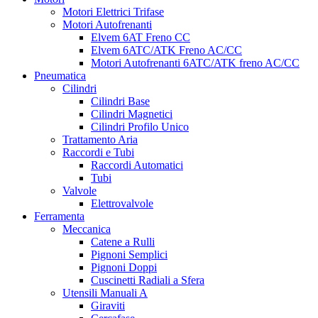
Motori Elettrici Trifase
Motori Autofrenanti
Elvem 6AT Freno CC
Elvem 6ATC/ATK Freno AC/CC
Motori Autofrenanti 6ATC/ATK freno AC/CC
Pneumatica
Cilindri
Cilindri Base
Cilindri Magnetici
Cilindri Profilo Unico
Trattamento Aria
Raccordi e Tubi
Raccordi Automatici
Tubi
Valvole
Elettrovalvole
Ferramenta
Meccanica
Catene a Rulli
Pignoni Semplici
Pignoni Doppi
Cuscinetti Radiali a Sfera
Utensili Manuali A
Giraviti