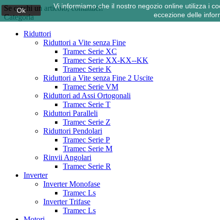
Vi informiamo che il nostro negozio online utilizza i
Se cerchi un articolo, contattaci!
Ok
eccezione delle infor
Categoria
Riduttori
Riduttori a Vite senza Fine
Tramec Serie XC
Tramec Serie XX-KX--KK
Tramec Serie K
Riduttori a Vite senza Fine 2 Uscite
Tramec Serie VM
Riduttori ad Assi Ortogonali
Tramec Serie T
Riduttori Paralleli
Tramec Serie Z
Riduttori Pendolari
Tramec Serie P
Tramec Serie M
Rinvii Angolari
Tramec Serie R
Inverter
Inverter Monofase
Tramec Ls
Inverter Trifase
Tramec Ls
Motori