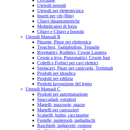
Cercafase
Utensili prensili
Utensili per elettrotecnica
Inserti per viti (Bits)
Chiavi dinamometriche
Moltiplicatori di forza
Chiavi e Chiavi a bussola
Utensili Manuali B
Pinzette, Pinze per elettronica
Tronchesi, Tagliabulloni, Tenaglie
Rivettatrici, Roditrici, Cesoie Lamiera
Cesoie a leva, Punzonatrici, Cesoie funi
Coltelli e Forbici per cavi elettrici
Spelacavi, Pinze per capicorda, Terminali
Prodotti per idraulica
Prodotti per edilizia
Prodotti lavorazione del legno
Utensili Manuali C
Prodotti per autoriparazione
Spaccadadi, estrattori
Martelli, mazzuole, mazze
Martelli per carrozzieri
Scalpelli, bulini, cacciaspine
Fustelle, punteruoli, tagliadischi
Raschietti, tagliavetri, ventose