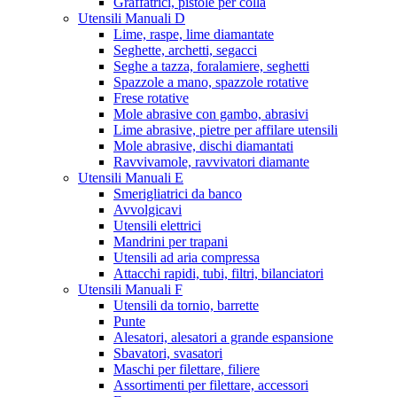
Graffatrici, pistole per colla
Utensili Manuali D
Lime, raspe, lime diamantate
Seghette, archetti, segacci
Seghe a tazza, foralamiere, seghetti
Spazzole a mano, spazzole rotative
Frese rotative
Mole abrasive con gambo, abrasivi
Lime abrasive, pietre per affilare utensili
Mole abrasive, dischi diamantati
Ravvivamole, ravvivatori diamante
Utensili Manuali E
Smerigliatrici da banco
Avvolgicavi
Utensili elettrici
Mandrini per trapani
Utensili ad aria compressa
Attacchi rapidi, tubi, filtri, bilanciatori
Utensili Manuali F
Utensili da tornio, barrette
Punte
Alesatori, alesatori a grande espansione
Sbavatori, svasatori
Maschi per filettare, filiere
Assortimenti per filettare, accessori