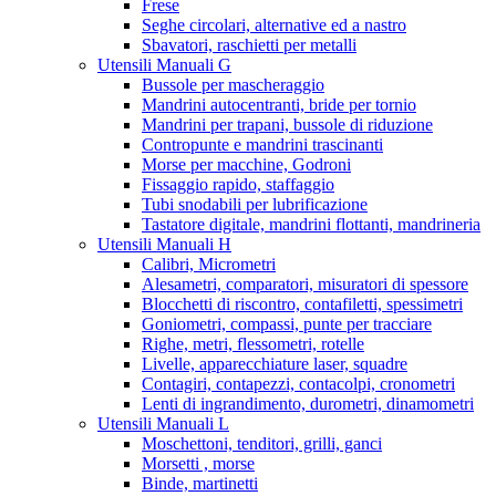
Frese
Seghe circolari, alternative ed a nastro
Sbavatori, raschietti per metalli
Utensili Manuali G
Bussole per mascheraggio
Mandrini autocentranti, bride per tornio
Mandrini per trapani, bussole di riduzione
Contropunte e mandrini trascinanti
Morse per macchine, Godroni
Fissaggio rapido, staffaggio
Tubi snodabili per lubrificazione
Tastatore digitale, mandrini flottanti, mandrineria
Utensili Manuali H
Calibri, Micrometri
Alesametri, comparatori, misuratori di spessore
Blocchetti di riscontro, contafiletti, spessimetri
Goniometri, compassi, punte per tracciare
Righe, metri, flessometri, rotelle
Livelle, apparecchiature laser, squadre
Contagiri, contapezzi, contacolpi, cronometri
Lenti di ingrandimento, durometri, dinamometri
Utensili Manuali L
Moschettoni, tenditori, grilli, ganci
Morsetti , morse
Binde, martinetti