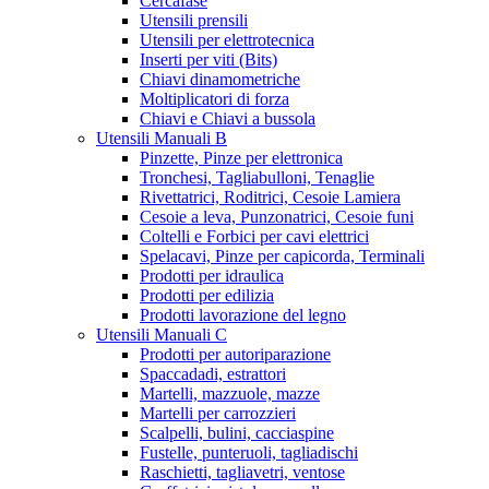
Cercafase
Utensili prensili
Utensili per elettrotecnica
Inserti per viti (Bits)
Chiavi dinamometriche
Moltiplicatori di forza
Chiavi e Chiavi a bussola
Utensili Manuali B
Pinzette, Pinze per elettronica
Tronchesi, Tagliabulloni, Tenaglie
Rivettatrici, Roditrici, Cesoie Lamiera
Cesoie a leva, Punzonatrici, Cesoie funi
Coltelli e Forbici per cavi elettrici
Spelacavi, Pinze per capicorda, Terminali
Prodotti per idraulica
Prodotti per edilizia
Prodotti lavorazione del legno
Utensili Manuali C
Prodotti per autoriparazione
Spaccadadi, estrattori
Martelli, mazzuole, mazze
Martelli per carrozzieri
Scalpelli, bulini, cacciaspine
Fustelle, punteruoli, tagliadischi
Raschietti, tagliavetri, ventose