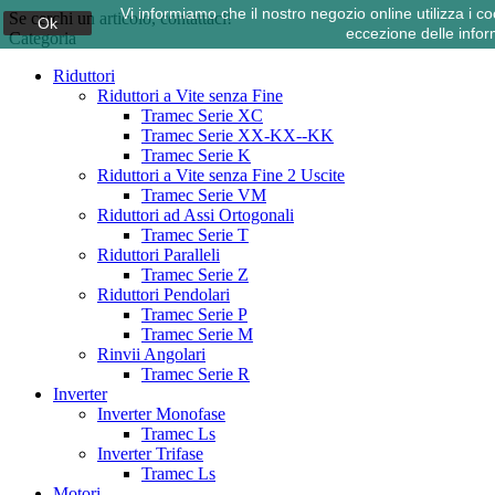
Vi informiamo che il nostro negozio online utilizza i
Se cerchi un articolo, contattaci!
Ok
eccezione delle infor
Categoria
Riduttori
Riduttori a Vite senza Fine
Tramec Serie XC
Tramec Serie XX-KX--KK
Tramec Serie K
Riduttori a Vite senza Fine 2 Uscite
Tramec Serie VM
Riduttori ad Assi Ortogonali
Tramec Serie T
Riduttori Paralleli
Tramec Serie Z
Riduttori Pendolari
Tramec Serie P
Tramec Serie M
Rinvii Angolari
Tramec Serie R
Inverter
Inverter Monofase
Tramec Ls
Inverter Trifase
Tramec Ls
Motori