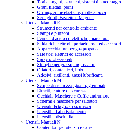
Taglie, argani, paranchi, sistemi di ancoraggio
Grani filettati, perni
O-rings, spine elastiche, molle a tazza
Serragiunti, Fascette e Magneti
Utensili Manuali K
Strumenti per controllo ambiente
Stampi e punzoni
Penne ad acido ed elettriche, marcatura
Saldatrici, elettrodi, portaelettrodi ed accessori
Apparecchiature per gas propano
Saldatori elettrici ed accessori
Spray professionali
Siringhe per grasso, ingrassatori
Oliatori, contenitori, imbuti
Adesivi, sigillanti, grassi lubrificanti
Utensili Manuali M
Scarpe di sicurezza, guanti, grembiali
Elmetti, cinture di sicurezza
Occhiali, Maschere e Cuffie antirumore
Schermi e maschere per saldatori
Utensili da taglio di sicurezza
Utensili ad alto isolamento
Utensili antiscintilla
Utensili Manuali N
Contenitori per utensili e carrelli