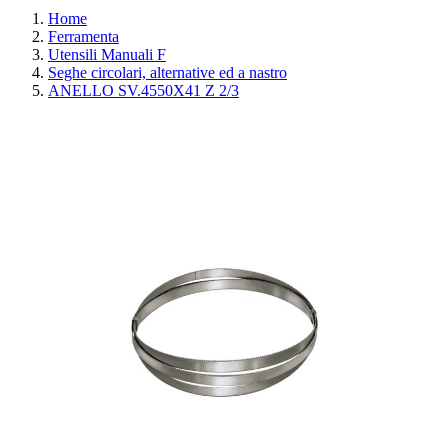
Home
Ferramenta
Utensili Manuali F
Seghe circolari, alternative ed a nastro
ANELLO SV.4550X41 Z 2/3