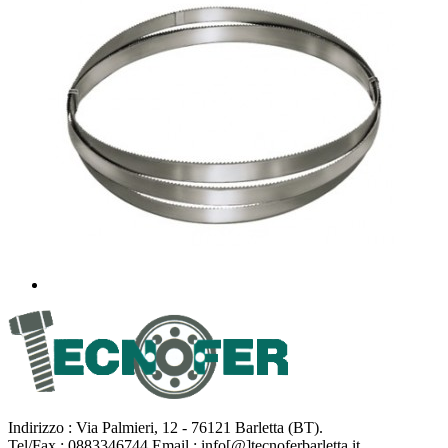
Indirizzo : Via Palmieri, 12 - 76121 Barletta (BT).
Tel/Fax : 0883346744 Email : info[@]tecnoferbarletta.it