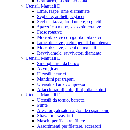
Graffatrici, pistole per colla
Utensili Manuali D
Lime, raspe, lime diamantate
Seghette, archetti, segacci
Seghe a tazza, foralamiere, seghetti
Spazzole a mano, spazzole rotative
Frese rotative
Mole abrasive con gambo, abrasivi
Lime abrasive, pietre per affilare utensili
Mole abrasive, dischi diamantati
Ravvivamole, ravvivatori diamante
Utensili Manuali E
Smerigliatrici da banco
Avvolgicavi
Utensili elettrici
Mandrini per trapani
Utensili ad aria compressa
Attacchi rapidi, tubi, filtri, bilanciatori
Utensili Manuali F
Utensili da tornio, barrette
Punte
Alesatori, alesatori a grande espansione
Sbavatori, svasatori
Maschi per filettare, filiere
Assortimenti per filettare, accessori