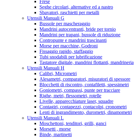
Frese
Seghe circolari, alternative ed a nastro
Sbavatori, raschietti per metalli
Utensili Manuali G
Bussole per mascheraggio
Mandrini autocentranti, bride per tornio
Mandrini per trapani, bussole di riduzione
Contropunte e mandrini trascinanti
Morse per macchine, Godroni
Fissaggio rapido, staffaggio
Tubi snodabili per lubrificazione
Tastatore digitale, mandrini flottanti, mandrineria
Utensili Manuali H
Calibri, Micrometri
Alesametri, comparatori, misuratori di spessore
Blocchetti di riscontro, contafiletti, spessimetri
Goniometri, compassi, punte per tracciare
Righe, metri, flessometri, rotelle
Livelle, apparecchiature laser, squadre
Contagiri, contapezzi, contacolpi, cronometri
Lenti di ingrandimento, durometri, dinamometri
Utensili Manuali L
Moschettoni, tenditori, grilli, ganci
Morsetti , morse
Binde, martinetti