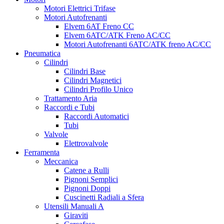
Motori Elettrici Trifase
Motori Autofrenanti
Elvem 6AT Freno CC
Elvem 6ATC/ATK Freno AC/CC
Motori Autofrenanti 6ATC/ATK freno AC/CC
Pneumatica
Cilindri
Cilindri Base
Cilindri Magnetici
Cilindri Profilo Unico
Trattamento Aria
Raccordi e Tubi
Raccordi Automatici
Tubi
Valvole
Elettrovalvole
Ferramenta
Meccanica
Catene a Rulli
Pignoni Semplici
Pignoni Doppi
Cuscinetti Radiali a Sfera
Utensili Manuali A
Giraviti