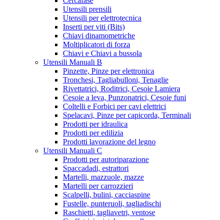
Cercafase
Utensili prensili
Utensili per elettrotecnica
Inserti per viti (Bits)
Chiavi dinamometriche
Moltiplicatori di forza
Chiavi e Chiavi a bussola
Utensili Manuali B
Pinzette, Pinze per elettronica
Tronchesi, Tagliabulloni, Tenaglie
Rivettatrici, Roditrici, Cesoie Lamiera
Cesoie a leva, Punzonatrici, Cesoie funi
Coltelli e Forbici per cavi elettrici
Spelacavi, Pinze per capicorda, Terminali
Prodotti per idraulica
Prodotti per edilizia
Prodotti lavorazione del legno
Utensili Manuali C
Prodotti per autoriparazione
Spaccadadi, estrattori
Martelli, mazzuole, mazze
Martelli per carrozzieri
Scalpelli, bulini, cacciaspine
Fustelle, punteruoli, tagliadischi
Raschietti, tagliavetri, ventose