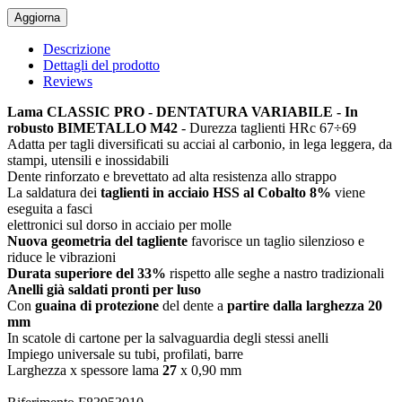
Descrizione
Dettagli del prodotto
Reviews
Lama CLASSIC PRO - DENTATURA VARIABILE - In
robusto BIMETALLO M42
- Durezza taglienti HRc 67÷69
Adatta per tagli diversificati su acciai al carbonio, in lega leggera, da
stampi, utensili e inossidabili
Dente rinforzato e brevettato ad alta resistenza allo strappo
La saldatura dei
taglienti in acciaio HSS al Cobalto 8%
viene
eseguita a fasci
elettronici sul dorso in acciaio per molle
Nuova geometria del tagliente
favorisce un taglio silenzioso e
riduce le vibrazioni
Durata superiore del 33%
rispetto alle seghe a nastro tradizionali
Anelli già saldati pronti per luso
Con
guaina di protezione
del dente a
partire dalla larghezza 20
mm
In scatole di cartone per la salvaguardia degli stessi anelli
Impiego universale su tubi, profilati, barre
Larghezza x spessore lama
27
x 0,90 mm