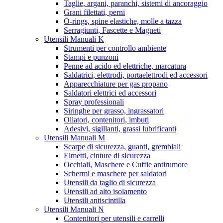
Taglie, argani, paranchi, sistemi di ancoraggio
Grani filettati, perni
O-rings, spine elastiche, molle a tazza
Serragiunti, Fascette e Magneti
Utensili Manuali K
Strumenti per controllo ambiente
Stampi e punzoni
Penne ad acido ed elettriche, marcatura
Saldatrici, elettrodi, portaelettrodi ed accessori
Apparecchiature per gas propano
Saldatori elettrici ed accessori
Spray professionali
Siringhe per grasso, ingrassatori
Oliatori, contenitori, imbuti
Adesivi, sigillanti, grassi lubrificanti
Utensili Manuali M
Scarpe di sicurezza, guanti, grembiali
Elmetti, cinture di sicurezza
Occhiali, Maschere e Cuffie antirumore
Schermi e maschere per saldatori
Utensili da taglio di sicurezza
Utensili ad alto isolamento
Utensili antiscintilla
Utensili Manuali N
Contenitori per utensili e carrelli