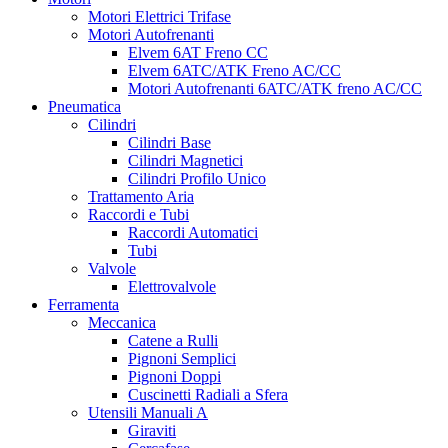
Motori Elettrici Trifase
Motori Autofrenanti
Elvem 6AT Freno CC
Elvem 6ATC/ATK Freno AC/CC
Motori Autofrenanti 6ATC/ATK freno AC/CC
Pneumatica
Cilindri
Cilindri Base
Cilindri Magnetici
Cilindri Profilo Unico
Trattamento Aria
Raccordi e Tubi
Raccordi Automatici
Tubi
Valvole
Elettrovalvole
Ferramenta
Meccanica
Catene a Rulli
Pignoni Semplici
Pignoni Doppi
Cuscinetti Radiali a Sfera
Utensili Manuali A
Giraviti