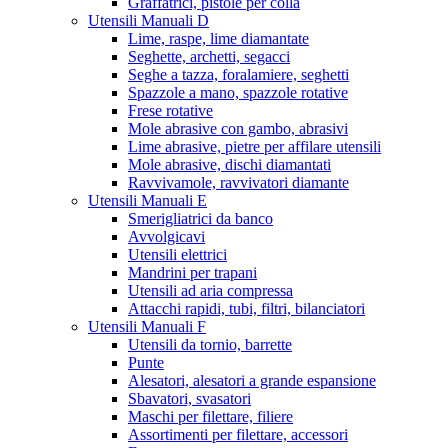
Graffatrici, pistole per colla
Utensili Manuali D
Lime, raspe, lime diamantate
Seghette, archetti, segacci
Seghe a tazza, foralamiere, seghetti
Spazzole a mano, spazzole rotative
Frese rotative
Mole abrasive con gambo, abrasivi
Lime abrasive, pietre per affilare utensili
Mole abrasive, dischi diamantati
Ravvivamole, ravvivatori diamante
Utensili Manuali E
Smerigliatrici da banco
Avvolgicavi
Utensili elettrici
Mandrini per trapani
Utensili ad aria compressa
Attacchi rapidi, tubi, filtri, bilanciatori
Utensili Manuali F
Utensili da tornio, barrette
Punte
Alesatori, alesatori a grande espansione
Sbavatori, svasatori
Maschi per filettare, filiere
Assortimenti per filettare, accessori