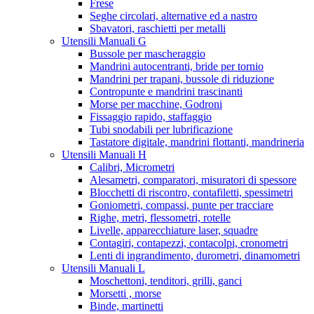
Frese
Seghe circolari, alternative ed a nastro
Sbavatori, raschietti per metalli
Utensili Manuali G
Bussole per mascheraggio
Mandrini autocentranti, bride per tornio
Mandrini per trapani, bussole di riduzione
Contropunte e mandrini trascinanti
Morse per macchine, Godroni
Fissaggio rapido, staffaggio
Tubi snodabili per lubrificazione
Tastatore digitale, mandrini flottanti, mandrineria
Utensili Manuali H
Calibri, Micrometri
Alesametri, comparatori, misuratori di spessore
Blocchetti di riscontro, contafiletti, spessimetri
Goniometri, compassi, punte per tracciare
Righe, metri, flessometri, rotelle
Livelle, apparecchiature laser, squadre
Contagiri, contapezzi, contacolpi, cronometri
Lenti di ingrandimento, durometri, dinamometri
Utensili Manuali L
Moschettoni, tenditori, grilli, ganci
Morsetti , morse
Binde, martinetti