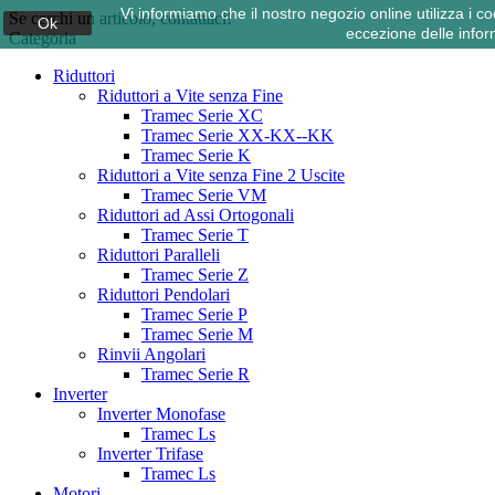
Vi informiamo che il nostro negozio online utilizza i
Se cerchi un articolo, contattaci!
Ok
eccezione delle infor
Categoria
Riduttori
Riduttori a Vite senza Fine
Tramec Serie XC
Tramec Serie XX-KX--KK
Tramec Serie K
Riduttori a Vite senza Fine 2 Uscite
Tramec Serie VM
Riduttori ad Assi Ortogonali
Tramec Serie T
Riduttori Paralleli
Tramec Serie Z
Riduttori Pendolari
Tramec Serie P
Tramec Serie M
Rinvii Angolari
Tramec Serie R
Inverter
Inverter Monofase
Tramec Ls
Inverter Trifase
Tramec Ls
Motori