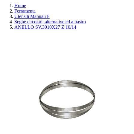
Home
Ferramenta
Utensili Manuali F
Seghe circolari, alternative ed a nastro
ANELLO SV.3010X27 Z 10/14